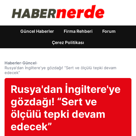
Güncel Haberler
Firma Rehberi
Forum
Çerez Politikası
Haberler
›
Güncel
›
Rusya'dan İngiltere'ye gözdağı! “Sert ve ölçülü tepki devam
edecek”
Rusya'dan İngiltere'ye
gözdağı! “Sert ve
ölçülü tepki devam
edecek”