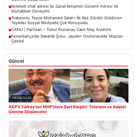
Kelebek chat adresi İle Sanal İletişimin Güvenli Adresi Ve
■
Muhabbet Deneyimi
Trabzonlu Teyze Mohamed Salah’ı İlk Kez Gördü! Güldüren
■
Tepkiler Sosyal Medyada Çok Konuşuldu
CANLI | Partizan – Tobol Kostanay Canlı Maç Anlatımı
■
Fenerbahçe’de Sakatlık Şoku: Jayden Oosterwolde Maçtan
■
Çekildi
Güncel
08/08/2026
AKP’li Türkeş’ten MHP’lilere Sert Eleştiri: Tolerans ve Adalet
Üzerine Düşünceler