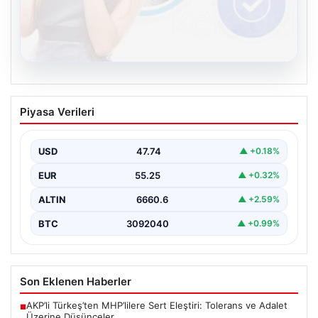
08.08.2026
Kelebek chat adresi İle Sanal İletişimin
Piyasa Verileri
Güvenli Adresi Ve Muhabbet Deneyimi
İnternet çağında kullanıcıların güvenli bir tarzda bağlantı
sağlaması büyük bir hassasiyet taşımaktadır. Güncel
USD
47.74
▲ +0.18%
olarak…
EUR
55.25
▲ +0.32%
ALTIN
6660.6
▲ +2.59%
BTC
3092040
▲ +0.99%
Son Eklenen Haberler
AKP’li Türkeş’ten MHP’lilere Sert Eleştiri: Tolerans ve Adalet
■
Üzerine Düşünceler