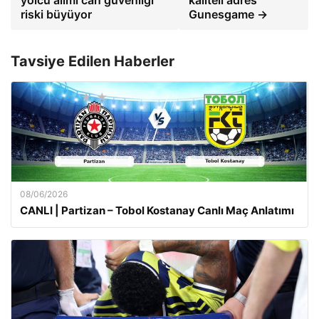
yolcu alımı can güvenliği
kaliteli adres
riski büyüyor
Gunesgame →
Tavsiye Edilen Haberler
08/06/2026
CANLI | Partizan – Tobol Kostanay Canlı Maç Anlatımı