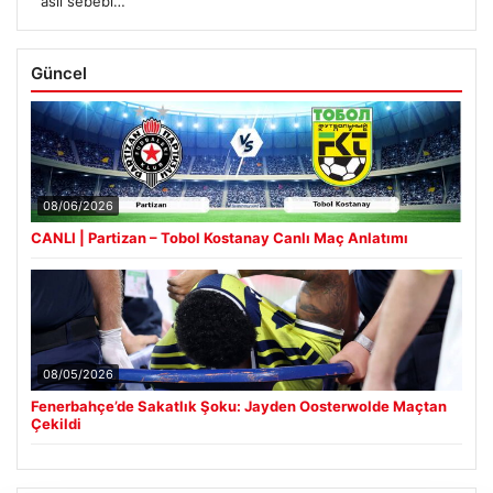
asıl sebebi…’
Güncel
08/06/2026
CANLI | Partizan – Tobol Kostanay Canlı Maç Anlatımı
08/05/2026
Fenerbahçe’de Sakatlık Şoku: Jayden Oosterwolde Maçtan
Çekildi