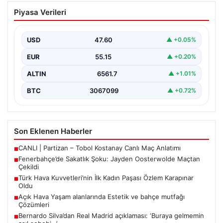
Fenerbahçe’de Sakatlık Şoku: Jayden
Piyasa Verileri
Oosterwolde Maçtan Çekildi
Fenerbahçe’nin başarılı savunmacılarından Jayden
Oosterwolde, UEFA Avrupa Ligi’nde Sturm Graz ile
USD
47.60
▲ +0.05%
karşılaştıkları zorlu mücadelede…
EUR
55.15
▲ +0.20%
ALTIN
6561.7
▲ +1.01%
BTC
3067099
▲ +0.72%
Son Eklenen Haberler
CANLI | Partizan – Tobol Kostanay Canlı Maç Anlatımı
■
Fenerbahçe’de Sakatlık Şoku: Jayden Oosterwolde Maçtan
■
Çekildi
Türk Hava Kuvvetleri’nin İlk Kadın Paşası Özlem Karapınar
■
Oldu
Açık Hava Yaşam alanlarında Estetik ve bahçe mutfağı
■
Çözümleri
Bernardo Silva’dan Real Madrid açıklaması: ‘Buraya gelmemin
■