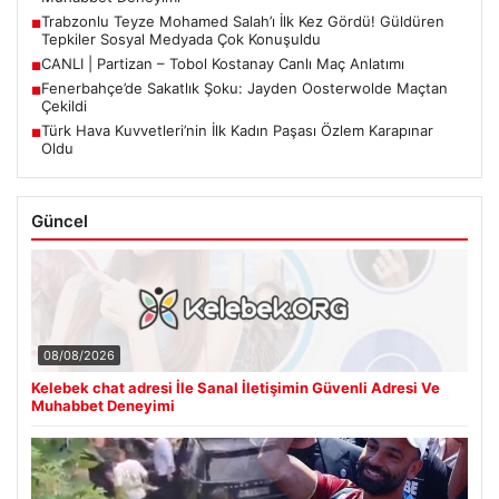
Trabzonlu Teyze Mohamed Salah’ı İlk Kez Gördü! Güldüren
■
Tepkiler Sosyal Medyada Çok Konuşuldu
CANLI | Partizan – Tobol Kostanay Canlı Maç Anlatımı
■
Fenerbahçe’de Sakatlık Şoku: Jayden Oosterwolde Maçtan
■
Çekildi
Türk Hava Kuvvetleri’nin İlk Kadın Paşası Özlem Karapınar
■
Oldu
Güncel
08/08/2026
Kelebek chat adresi İle Sanal İletişimin Güvenli Adresi Ve
Muhabbet Deneyimi