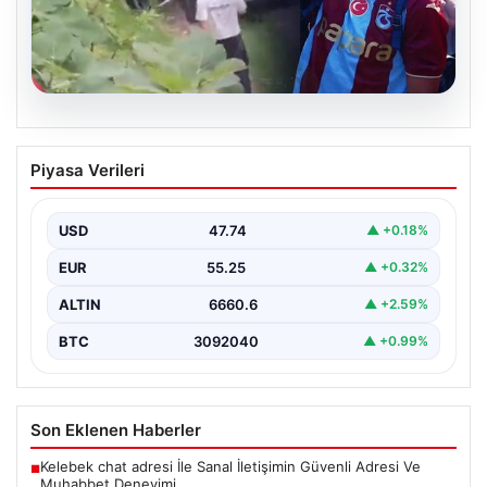
07.08.2026
Trabzonlu Teyze Mohamed Salah’ı İlk
Piyasa Verileri
Kez Gördü! Güldüren Tepkiler Sosyal
Medyada Çok Konuşuldu
USD
47.74
▲ +0.18%
Trabzon’un gözde ilçesi Araklı’ya, dünya futbolunun en
tanınmış isimlerinden biri olan Mohamed Salah’ın
EUR
55.25
▲ +0.32%
reklam…
ALTIN
6660.6
▲ +2.59%
BTC
3092040
▲ +0.99%
Son Eklenen Haberler
Kelebek chat adresi İle Sanal İletişimin Güvenli Adresi Ve
■
Muhabbet Deneyimi