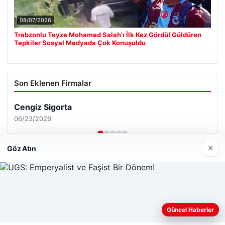
08/07/2026
Trabzonlu Teyze Mohamed Salah’ı İlk Kez Gördü! Güldüren
Tepkiler Sosyal Medyada Çok Konuşuldu
Son Eklenen Firmalar
×
Göz Atın
Web sitemizi nasıl kullandığınızı daha iyi anlayabilmek,
Güncel Haberler
deneyiminizi kişiselleştirmek ve geliştirmek amacıyla çerezler