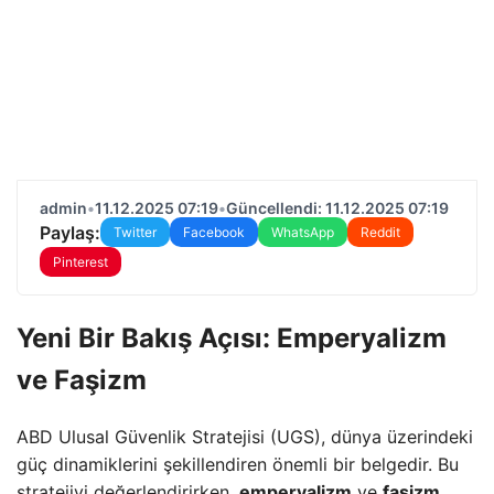
admin
•
11.12.2025 07:19
•
Güncellendi: 11.12.2025 07:19
Paylaş:
Twitter
Facebook
WhatsApp
Reddit
Pinterest
Yeni Bir Bakış Açısı: Emperyalizm
ve Faşizm
ABD Ulusal Güvenlik Stratejisi (UGS), dünya üzerindeki
güç dinamiklerini şekillendiren önemli bir belgedir. Bu
stratejiyi değerlendirirken,
emperyalizm
ve
faşizm