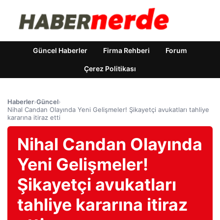
Güncel Haberler
Firma Rehberi
Forum
Çerez Politikası
Haberler
›
Güncel
›
Nihal Candan Olayında Yeni Gelişmeler! Şikayetçi avukatları tahliye
kararına itiraz etti
Nihal Candan Olayında
Yeni Gelişmeler!
Şikayetçi avukatları
tahliye kararına itiraz