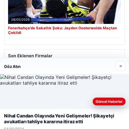
08/05/2026
Fenerbahçe’de Sakatlık Şoku: Jayden Oosterwolde Maçtan
Çekildi
Son Eklenen Firmalar
×
Göz Atın
Güncel Haberler
Web sitemizi nasıl kullandığınızı daha iyi anlayabilmek,
deneyiminizi kişiselleştirmek ve geliştirmek amacıyla çerezler
Nihal Candan Olayında Yeni Gelişmeler! Şikayetçi
kullanıyoruz.
Çerez Politikamız
avukatları tahliye kararına itiraz etti
Reddet
Kabul Et
04/30/2024