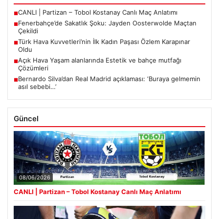
CANLI | Partizan – Tobol Kostanay Canlı Maç Anlatımı
■
Fenerbahçe’de Sakatlık Şoku: Jayden Oosterwolde Maçtan
■
Çekildi
Türk Hava Kuvvetleri’nin İlk Kadın Paşası Özlem Karapınar
■
Oldu
Açık Hava Yaşam alanlarında Estetik ve bahçe mutfağı
■
Çözümleri
Bernardo Silva’dan Real Madrid açıklaması: ‘Buraya gelmemin
■
asıl sebebi…’
Güncel
08/06/2026
CANLI | Partizan – Tobol Kostanay Canlı Maç Anlatımı