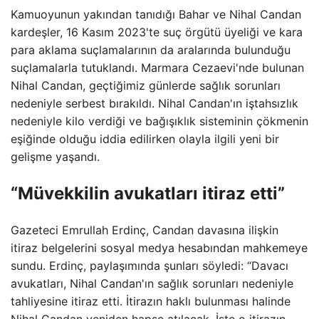
Kamuoyunun yakından tanıdığı Bahar ve Nihal Candan
kardeşler, 16 Kasım 2023'te suç örgütü üyeliği ve kara
para aklama suçlamalarının da aralarında bulunduğu
suçlamalarla tutuklandı. Marmara Cezaevi'nde bulunan
Nihal Candan, geçtiğimiz günlerde sağlık sorunları
nedeniyle serbest bırakıldı. Nihal Candan'ın iştahsızlık
nedeniyle kilo verdiği ve bağışıklık sisteminin çökmenin
eşiğinde olduğu iddia edilirken olayla ilgili yeni bir
gelişme yaşandı.
“Müvekkilin avukatları itiraz etti”
Gazeteci Emrullah Erdinç, Candan davasına ilişkin
itiraz belgelerini sosyal medya hesabından mahkemeye
sundu. Erdinç, paylaşımında şunları söyledi: “Davacı
avukatları, Nihal Candan'ın sağlık sorunları nedeniyle
tahliyesine itiraz etti. İtirazın haklı bulunması halinde
Nihal Candan yeniden hapse atılacak. İşte o itirazın