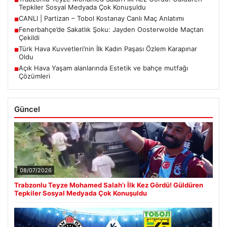
■
Tepkiler Sosyal Medyada Çok Konuşuldu
CANLI | Partizan – Tobol Kostanay Canlı Maç Anlatımı
■
Fenerbahçe’de Sakatlık Şoku: Jayden Oosterwolde Maçtan
■
Çekildi
Türk Hava Kuvvetleri’nin İlk Kadın Paşası Özlem Karapınar
■
Oldu
Açık Hava Yaşam alanlarında Estetik ve bahçe mutfağı
■
Çözümleri
Güncel
08/07/2026
Trabzonlu Teyze Mohamed Salah’ı İlk Kez Gördü! Güldüren
Tepkiler Sosyal Medyada Çok Konuşuldu