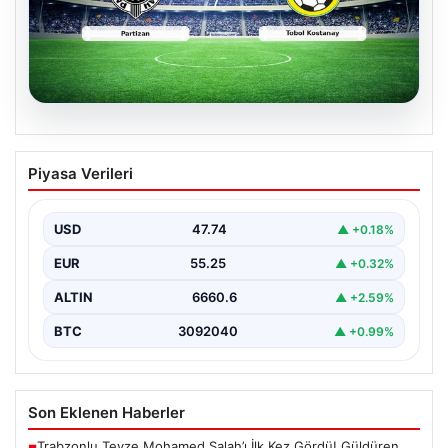
06.08.2026
CANLI | Partizan – Tobol Kostanay Canlı
Piyasa Verileri
Maç Anlatımı
USD
47.74
▲ +0.18%
EUR
55.25
▲ +0.32%
ALTIN
6660.6
▲ +2.59%
BTC
3092040
▲ +0.99%
Son Eklenen Haberler
Trabzonlu Teyze Mohamed Salah’ı İlk Kez Gördü! Güldüren