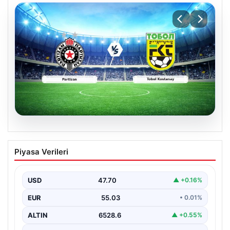
06.08.2026
CANLI | Partizan – Tobol Kostanay Canlı
Piyasa Verileri
Maç Anlatımı
USD
47.70
▲ +0.16%
EUR
55.03
• 0.01%
ALTIN
6528.6
▲ +0.55%