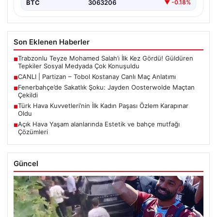
BTC
3063206
▼ -0.18%
Son Eklenen Haberler
Trabzonlu Teyze Mohamed Salah’ı İlk Kez Gördü! Güldüren
■
Tepkiler Sosyal Medyada Çok Konuşuldu
CANLI | Partizan – Tobol Kostanay Canlı Maç Anlatımı
■
Fenerbahçe’de Sakatlık Şoku: Jayden Oosterwolde Maçtan
■
Çekildi
Türk Hava Kuvvetleri’nin İlk Kadın Paşası Özlem Karapınar
■
Oldu
Açık Hava Yaşam alanlarında Estetik ve bahçe mutfağı
■
Çözümleri
Güncel