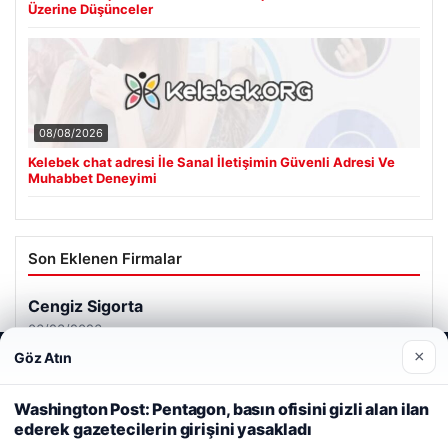
Üzerine Düşünceler
08/08/2026
Kelebek chat adresi İle Sanal İletişimin Güvenli Adresi Ve
Muhabbet Deneyimi
Son Eklenen Firmalar
Cengiz Sigorta
06/23/2026
×
Göz Atın
Web sitemizi nasıl kullandığınızı daha iyi anlayabilmek,
deneyiminizi kişiselleştirmek ve geliştirmek amacıyla çerezler
kullanıyoruz.
Çerez Politikamız
Washington Post: Pentagon, basın ofisini gizli alan ilan
ederek gazetecilerin girişini yasakladı
Reddet
Kabul Et