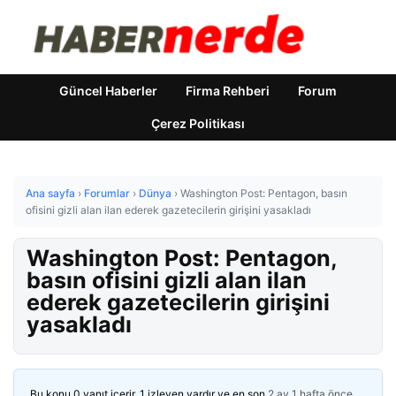
Güncel Haberler
Firma Rehberi
Forum
Çerez Politikası
Ana sayfa
›
Forumlar
›
Dünya
›
Washington Post: Pentagon, basın
ofisini gizli alan ilan ederek gazetecilerin girişini yasakladı
Washington Post: Pentagon,
basın ofisini gizli alan ilan
ederek gazetecilerin girişini
yasakladı
Bu konu 0 yanıt içerir, 1 izleyen vardır ve en son
2 ay 1 hafta önce