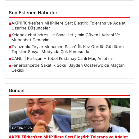
Son Eklenen Haberler
AKP’li Türkeş’ten MHP’lilere Sert Eleştiri: Tolerans ve Adalet
■
Üzerine Düşünceler
Kelebek chat adresi İle Sanal İletişimin Güvenli Adresi Ve
■
Muhabbet Deneyimi
Trabzonlu Teyze Mohamed Salah’ı İlk Kez Gördü! Güldüren
■
Tepkiler Sosyal Medyada Çok Konuşuldu
CANLI | Partizan – Tobol Kostanay Canlı Maç Anlatımı
■
Fenerbahçe’de Sakatlık Şoku: Jayden Oosterwolde Maçtan
■
Çekildi
Güncel
08/08/2026
AKP’li Türkeş’ten MHP’lilere Sert Eleştiri: Tolerans ve Adalet