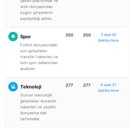
çeken platformlar ve
web dünyasından
özgün girişimlerin
paylaşıldığı adres.
350
350
3 saat 52
Spor
dakika önce
Futbol dünyasındaki
son gelişmeler
transfer haberleri ve
tüm spor dallarından
analizler.
277
277
6 saat 37
Teknoloji
dakika önce
Guncel teknolojik
gelismeler donanim
haberleri ve yazilim
dunyasina dair
tartismalar.