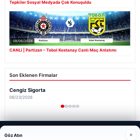
Tepkiler Sosyal Medyada Çok Konuşuldu
08/06/2026
CANLI | Partizan – Tobol Kostanay Canlı Maç Anlatımı
Son Eklenen Firmalar
Web sitemizi nasıl kullandığınızı daha iyi anlayabilmek,
×
Göz Atın
deneyiminizi kişiselleştirmek ve geliştirmek amacıyla çerezler