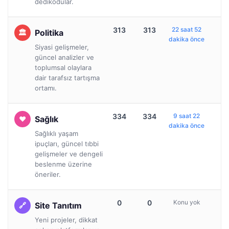
dedikodular.
313
313
22 saat 52
Politika
dakika önce
Siyasi gelişmeler,
güncel analizler ve
toplumsal olaylara
dair tarafsız tartışma
ortamı.
334
334
9 saat 22
Sağlık
dakika önce
Sağlıklı yaşam
ipuçları, güncel tıbbi
gelişmeler ve dengeli
beslenme üzerine
öneriler.
0
0
Konu yok
Site Tanıtım
Yeni projeler, dikkat