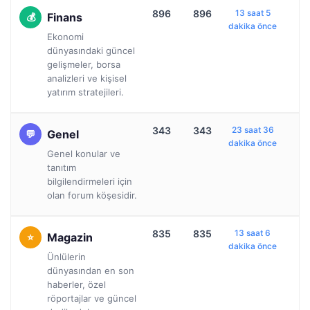
896
896
13 saat 5
Finans
dakika önce
Ekonomi
dünyasındaki güncel
gelişmeler, borsa
analizleri ve kişisel
yatırım stratejileri.
343
343
23 saat 36
Genel
dakika önce
Genel konular ve
tanıtım
bilgilendirmeleri için
olan forum köşesidir.
835
835
13 saat 6
Magazin
dakika önce
Ünlülerin
dünyasından en son
haberler, özel
röportajlar ve güncel