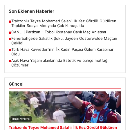
Son Eklenen Haberler
Trabzonlu Teyze Mohamed Salah’ı İlk Kez Gördü! Güldüren
■
Tepkiler Sosyal Medyada Çok Konuşuldu
CANLI | Partizan – Tobol Kostanay Canlı Maç Anlatımı
■
Fenerbahçe’de Sakatlık Şoku: Jayden Oosterwolde Maçtan
■
Çekildi
Türk Hava Kuvvetleri’nin İlk Kadın Paşası Özlem Karapınar
■
Oldu
Açık Hava Yaşam alanlarında Estetik ve bahçe mutfağı
■
Çözümleri
Güncel
08/07/2026
Trabzonlu Teyze Mohamed Salah’ı İlk Kez Gördü! Güldüren