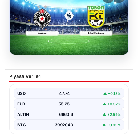
06.08.2026
CANLI | Partizan – Tobol Kostanay Canlı
Piyasa Verileri
Maç Anlatımı
USD
47.74
▲ +0.18%
EUR
55.25
▲ +0.32%
ALTIN
6660.6
▲ +2.59%
BTC
3092040
▲ +0.99%