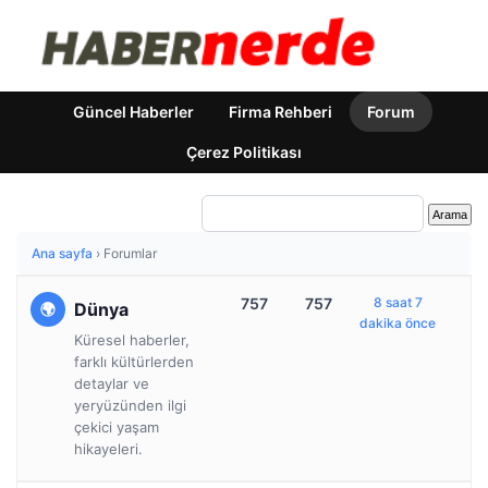
Güncel Haberler
Firma Rehberi
Forum
Çerez Politikası
Ana sayfa
›
Forumlar
757
757
8 saat 7
Dünya
dakika önce
Küresel haberler,
farklı kültürlerden
detaylar ve
yeryüzünden ilgi
çekici yaşam
hikayeleri.