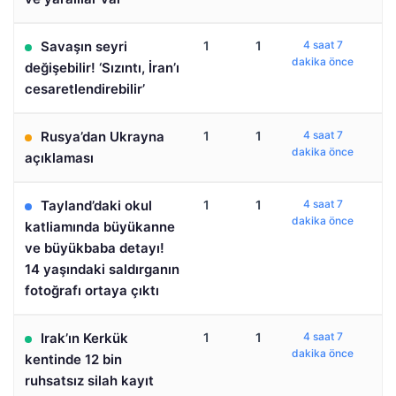
Savaşın seyri
1
1
4 saat 7
dakika önce
değişebilir! ‘Sızıntı, İran’ı
cesaretlendirebilir’
Rusya’dan Ukrayna
1
1
4 saat 7
dakika önce
açıklaması
Tayland’daki okul
1
1
4 saat 7
dakika önce
katliamında büyükanne
ve büyükbaba detayı!
14 yaşındaki saldırganın
fotoğrafı ortaya çıktı
Irak’ın Kerkük
1
1
4 saat 7
dakika önce
kentinde 12 bin
ruhsatsız silah kayıt