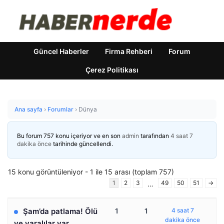
Güncel Haberler
Firma Rehberi
Forum
Çerez Politikası
Ana sayfa
›
Forumlar
›
Dünya
Bu forum 757 konu içeriyor ve en son
admin
tarafından
4 saat 7
dakika önce
tarihinde güncellendi.
15 konu görüntüleniyor - 1 ile 15 arası (toplam 757)
1
2
3
49
50
51
→
…
Şam’da patlama! Ölü
1
1
4 saat 7
dakika önce
ve yaralılar var