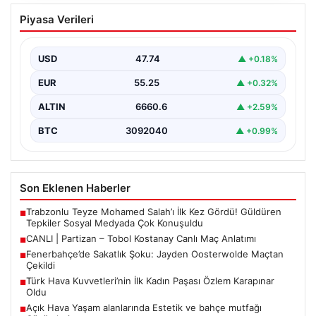
CANLI | Partizan – Tobol Kostanay Canlı
Piyasa Verileri
Maç Anlatımı
USD
47.74
▲ +0.18%
EUR
55.25
▲ +0.32%
ALTIN
6660.6
▲ +2.59%
BTC
3092040
▲ +0.99%
Son Eklenen Haberler
Trabzonlu Teyze Mohamed Salah’ı İlk Kez Gördü! Güldüren
■
Tepkiler Sosyal Medyada Çok Konuşuldu
CANLI | Partizan – Tobol Kostanay Canlı Maç Anlatımı
■
Fenerbahçe’de Sakatlık Şoku: Jayden Oosterwolde Maçtan
■
Çekildi
Türk Hava Kuvvetleri’nin İlk Kadın Paşası Özlem Karapınar
■
Oldu
Açık Hava Yaşam alanlarında Estetik ve bahçe mutfağı
■