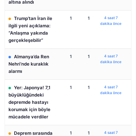
altına alındı
Trump’tan İran ile
1
1
4 saat 7
dakika önce
ilgili yeni açıklama:
“Anlaşma yakında
gerçekleşebilir”
Almanya’da Ren
1
1
4 saat 7
dakika önce
Nehri’nde kuraklık
alarmı
Yer: Japonya! 7,1
1
1
4 saat 7
dakika önce
büyüklüğündeki
depremde hastayı
korumak için böyle
mücadele verdiler
Deprem sırasında
1
1
4 saat 7