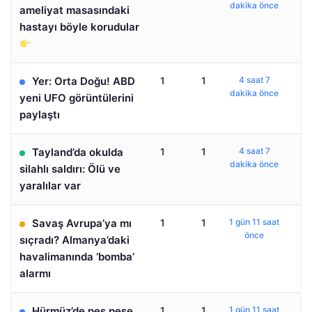
dakika önce
ameliyat masasındaki
hastayı böyle korudular
Yer: Orta Doğu! ABD
1
1
4 saat 7
dakika önce
yeni UFO görüntülerini
paylaştı
Tayland’da okulda
1
1
4 saat 7
dakika önce
silahlı saldırı: Ölü ve
yaralılar var
Savaş Avrupa’ya mı
1
1
1 gün 11 saat
önce
sıçradı? Almanya’daki
havalimanında ‘bomba’
alarmı
Hürmüz’de peş peşe
1
1
1 gün 11 saat