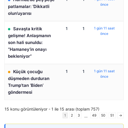
önce
patlamalar: ‘Dikkatli
olun’uyarısı
Savaşta kritik
1
1
1 gün 11 saat
önce
gelişme! Anlaşmanın
son hali sunuldu:
“Hamaney’in onayı
bekleniyor”
Küçük çocuğu
1
1
1 gün 11 saat
önce
düşmeden durduran
Trump’tan ‘Biden’
göndermesi
15 konu görüntüleniyor - 1 ile 15 arası (toplam 757)
1
2
3
49
50
51
→
…