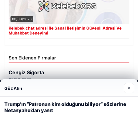
08/08/2026
Kelebek chat adresi İle Sanal İletişimin Güvenli Adresi Ve
Muhabbet Deneyimi
Son Eklenen Firmalar
Cengiz Sigorta
06/23/2026
×
Göz Atın
Web sitemizi nasıl kullandığınızı daha iyi anlayabilmek,
deneyiminizi kişiselleştirmek ve geliştirmek amacıyla çerezler
kullanıyoruz.
Çerez Politikamız
Trump’ın “Patronun kim olduğunu biliyor” sözlerine
Netanyahu’dan yanıt
Reddet
Kabul Et
© 2026 Haber Nerde | Güncel Haberler