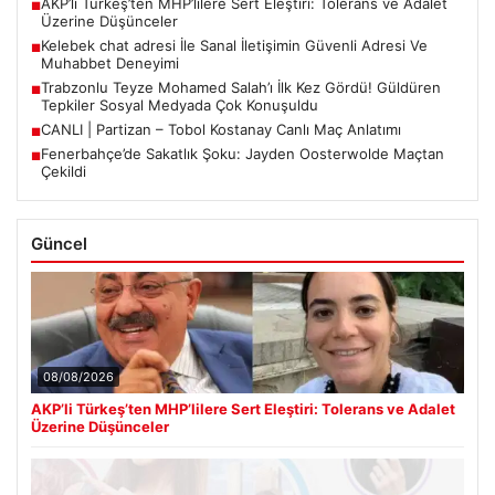
AKP’li Türkeş’ten MHP’lilere Sert Eleştiri: Tolerans ve Adalet
■
Üzerine Düşünceler
Kelebek chat adresi İle Sanal İletişimin Güvenli Adresi Ve
■
Muhabbet Deneyimi
Trabzonlu Teyze Mohamed Salah’ı İlk Kez Gördü! Güldüren
■
Tepkiler Sosyal Medyada Çok Konuşuldu
CANLI | Partizan – Tobol Kostanay Canlı Maç Anlatımı
■
Fenerbahçe’de Sakatlık Şoku: Jayden Oosterwolde Maçtan
■
Çekildi
Güncel
08/08/2026
AKP’li Türkeş’ten MHP’lilere Sert Eleştiri: Tolerans ve Adalet
Üzerine Düşünceler