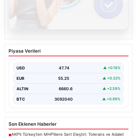
08.08.2026
Kelebek chat adresi İle Sanal İletişimin
Piyasa Verileri
Güvenli Adresi Ve Muhabbet Deneyimi
İnternet çağında kullanıcıların güvenli bir tarzda bağlantı
sağlaması büyük bir hassasiyet taşımaktadır. Güncel
USD
47.74
▲ +0.18%
olarak…
EUR
55.25
▲ +0.32%
ALTIN
6660.6
▲ +2.59%
BTC
3092040
▲ +0.99%
Son Eklenen Haberler
AKP’li Türkeş’ten MHP’lilere Sert Eleştiri: Tolerans ve Adalet
■