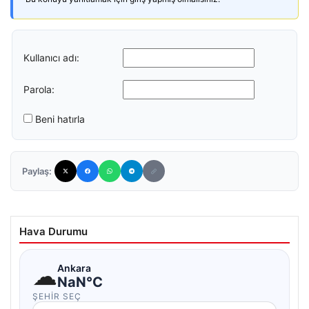
Kullanıcı adı:
Parola:
Beni hatırla
Paylaş:
Hava Durumu
☁
Ankara
NaN°C
ŞEHIR SEÇ