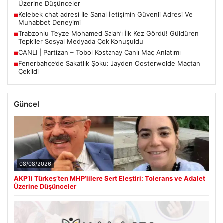
Üzerine Düşünceler
Kelebek chat adresi İle Sanal İletişimin Güvenli Adresi Ve
■
Muhabbet Deneyimi
Trabzonlu Teyze Mohamed Salah’ı İlk Kez Gördü! Güldüren
■
Tepkiler Sosyal Medyada Çok Konuşuldu
CANLI | Partizan – Tobol Kostanay Canlı Maç Anlatımı
■
Fenerbahçe’de Sakatlık Şoku: Jayden Oosterwolde Maçtan
■
Çekildi
Güncel
08/08/2026
AKP’li Türkeş’ten MHP’lilere Sert Eleştiri: Tolerans ve Adalet
Üzerine Düşünceler