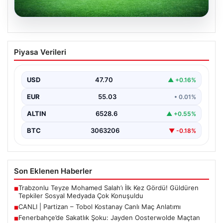
06.08.2026
CANLI | Partizan – Tobol Kostanay Canlı
Piyasa Verileri
Maç Anlatımı
USD
47.70
▲ +0.16%
EUR
55.03
• 0.01%
ALTIN
6528.6
▲ +0.55%
BTC
3063206
▼ -0.18%
Son Eklenen Haberler
Trabzonlu Teyze Mohamed Salah’ı İlk Kez Gördü! Güldüren
■
Tepkiler Sosyal Medyada Çok Konuşuldu
CANLI | Partizan – Tobol Kostanay Canlı Maç Anlatımı
■
Fenerbahçe’de Sakatlık Şoku: Jayden Oosterwolde Maçtan
■