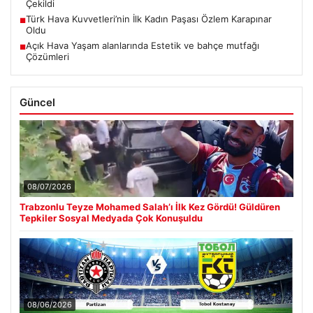
Çekildi
Türk Hava Kuvvetleri’nin İlk Kadın Paşası Özlem Karapınar
■
Oldu
Açık Hava Yaşam alanlarında Estetik ve bahçe mutfağı
■
Çözümleri
Güncel
08/07/2026
Trabzonlu Teyze Mohamed Salah’ı İlk Kez Gördü! Güldüren
Tepkiler Sosyal Medyada Çok Konuşuldu
08/06/2026