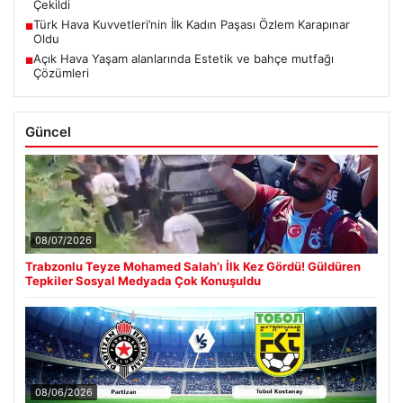
Çekildi
Türk Hava Kuvvetleri’nin İlk Kadın Paşası Özlem Karapınar
■
Oldu
Açık Hava Yaşam alanlarında Estetik ve bahçe mutfağı
■
Çözümleri
Güncel
08/07/2026
Trabzonlu Teyze Mohamed Salah’ı İlk Kez Gördü! Güldüren
Tepkiler Sosyal Medyada Çok Konuşuldu
08/06/2026