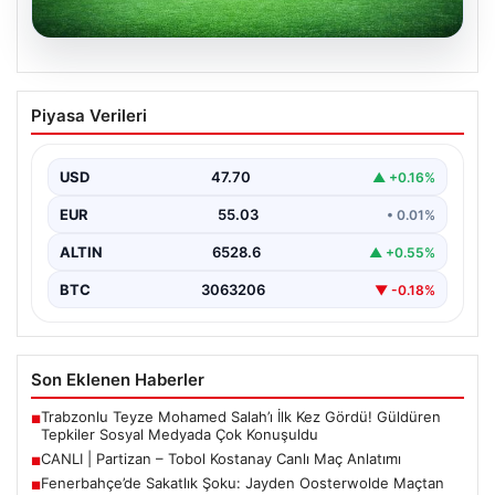
06.08.2026
CANLI | Partizan – Tobol Kostanay Canlı
Piyasa Verileri
Maç Anlatımı
USD
47.70
▲ +0.16%
EUR
55.03
• 0.01%
ALTIN
6528.6
▲ +0.55%
BTC
3063206
▼ -0.18%
Son Eklenen Haberler
Trabzonlu Teyze Mohamed Salah’ı İlk Kez Gördü! Güldüren
■
Tepkiler Sosyal Medyada Çok Konuşuldu
CANLI | Partizan – Tobol Kostanay Canlı Maç Anlatımı
■
Fenerbahçe’de Sakatlık Şoku: Jayden Oosterwolde Maçtan
■