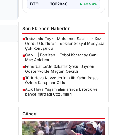
BTC
3092040
▲ +0.99%
Son Eklenen Haberler
Trabzonlu Teyze Mohamed Salah’ı İlk Kez
■
Gördü! Güldüren Tepkiler Sosyal Medyada
Çok Konuşuldu
CANLI | Partizan – Tobol Kostanay Canlı
■
Maç Anlatımı
Fenerbahçe’de Sakatlık Şoku: Jayden
■
Oosterwolde Maçtan Çekildi
Türk Hava Kuvvetleri’nin İlk Kadın Paşası
■
Özlem Karapınar Oldu
Açık Hava Yaşam alanlarında Estetik ve
■
bahçe mutfağı Çözümleri
Güncel