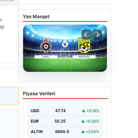
Yan Manşet
k
işi
06.08.2026
CANLI | Partizan – Tobol
Piyasa Verileri
Kostanay Canlı Maç
Anlatımı
USD
47.74
▲ +0.18%
EUR
55.25
▲ +0.32%
ALTIN
6660.6
▲ +2.59%