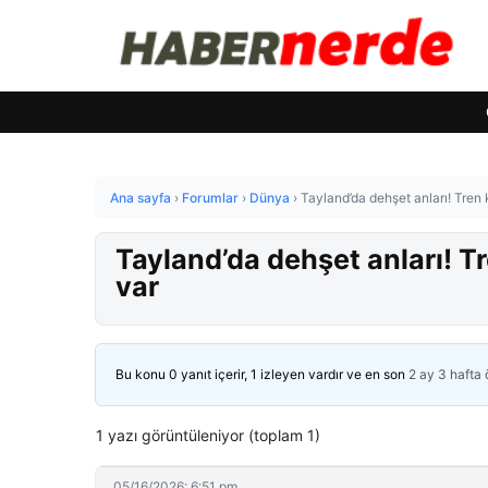
Ana sayfa
›
Forumlar
›
Dünya
›
Tayland’da dehşet anları! Tren 
Tayland’da dehşet anları! Tr
var
Bu konu 0 yanıt içerir, 1 izleyen vardır ve en son
2 ay 3 hafta
1 yazı görüntüleniyor (toplam 1)
05/16/2026: 6:51 pm