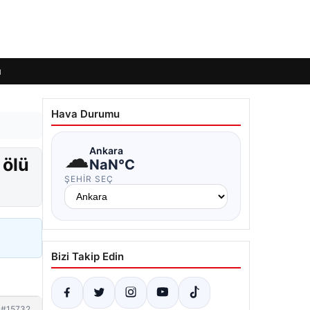
ı
Hava Durumu
☁
Ankara
 ölü
NaN°C
ŞEHIR SEÇ
Bizi Takip Edin
#15732