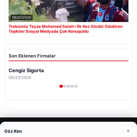
08/07/2026
Trabzonlu Teyze Mohamed Salah’ı İlk Kez Gördü! Güldüren
Tepkiler Sosyal Medyada Çok Konuşuldu
Son Eklenen Firmalar
Cengiz Sigorta
06/23/2026
© 2026 Haber Nerde | Güncel Haberler
×
Göz Atın
Web sitemizi nasıl kullandığınızı daha iyi anlayabilmek,