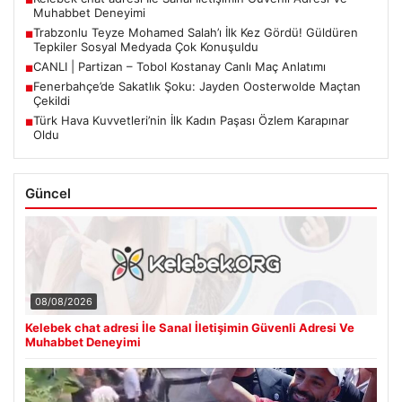
■
Muhabbet Deneyimi
Trabzonlu Teyze Mohamed Salah’ı İlk Kez Gördü! Güldüren
■
Tepkiler Sosyal Medyada Çok Konuşuldu
CANLI | Partizan – Tobol Kostanay Canlı Maç Anlatımı
■
Fenerbahçe’de Sakatlık Şoku: Jayden Oosterwolde Maçtan
■
Çekildi
Türk Hava Kuvvetleri’nin İlk Kadın Paşası Özlem Karapınar
■
Oldu
Güncel
08/08/2026
Kelebek chat adresi İle Sanal İletişimin Güvenli Adresi Ve
Muhabbet Deneyimi