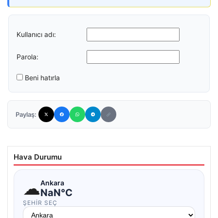
Kullanıcı adı:
Parola:
Beni hatırla
Paylaş:
Hava Durumu
☁
Ankara
NaN°C
ŞEHIR SEÇ