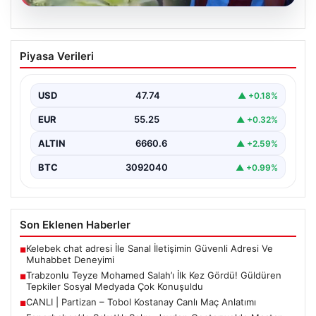
07.08.2026
Trabzonlu Teyze Mohamed Salah’ı İlk
Piyasa Verileri
Kez Gördü! Güldüren Tepkiler Sosyal
Medyada Çok Konuşuldu
USD
47.74
▲ +0.18%
Trabzon’un gözde ilçesi Araklı’ya, dünya futbolunun en
tanınmış isimlerinden biri olan Mohamed Salah’ın
EUR
55.25
▲ +0.32%
reklam…
ALTIN
6660.6
▲ +2.59%
BTC
3092040
▲ +0.99%
Son Eklenen Haberler
Kelebek chat adresi İle Sanal İletişimin Güvenli Adresi Ve
■
Muhabbet Deneyimi
Trabzonlu Teyze Mohamed Salah’ı İlk Kez Gördü! Güldüren
■
Tepkiler Sosyal Medyada Çok Konuşuldu
CANLI | Partizan – Tobol Kostanay Canlı Maç Anlatımı
■