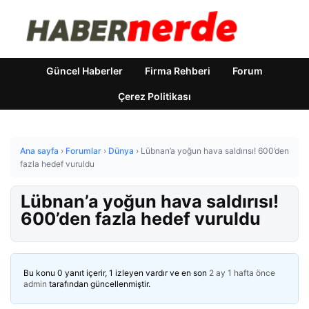
Güncel Haberler
Firma Rehberi
Forum
Çerez Politikası
Ana sayfa
›
Forumlar
›
Dünya
›
Lübnan’a yoğun hava saldırısı! 600’den
fazla hedef vuruldu
Lübnan’a yoğun hava saldırısı!
600’den fazla hedef vuruldu
Bu konu 0 yanıt içerir, 1 izleyen vardır ve en son
2 ay 1 hafta önce
admin
tarafından güncellenmiştir.