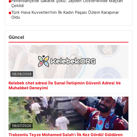
Fenerbahçe’de Sakatlık Şoku: Jayden Oosterwolde Maçtan
■
Çekildi
Türk Hava Kuvvetleri’nin İlk Kadın Paşası Özlem Karapınar
■
Oldu
Güncel
08/08/2026
Kelebek chat adresi İle Sanal İletişimin Güvenli Adresi Ve
Muhabbet Deneyimi
08/07/2026
Trabzonlu Teyze Mohamed Salah’ı İlk Kez Gördü! Güldüren