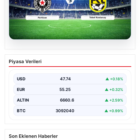
06.08.2026
CANLI | Partizan – Tobol Kostanay Canlı
Piyasa Verileri
Maç Anlatımı
USD
47.74
▲ +0.18%
EUR
55.25
▲ +0.32%
ALTIN
6660.6
▲ +2.59%
BTC
3092040
▲ +0.99%
Son Eklenen Haberler