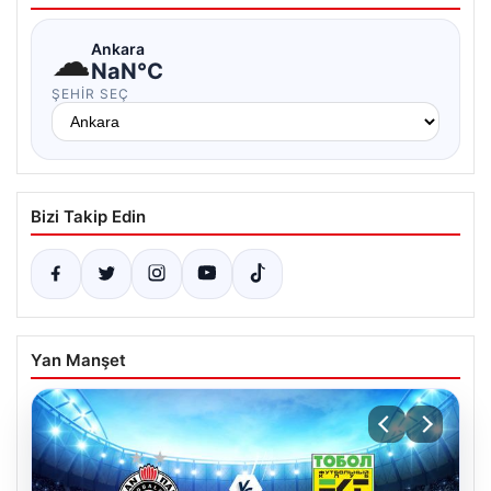
☁
Ankara
NaN°C
ŞEHIR SEÇ
Bizi Takip Edin
Yan Manşet