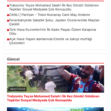
Trabzonlu Teyze Mohamed Salah’ı İlk Kez Gördü! Güldüren
■
Tepkiler Sosyal Medyada Çok Konuşuldu
CANLI | Partizan – Tobol Kostanay Canlı Maç Anlatımı
■
Fenerbahçe’de Sakatlık Şoku: Jayden Oosterwolde Maçtan
■
Çekildi
Türk Hava Kuvvetleri’nin İlk Kadın Paşası Özlem Karapınar
■
Oldu
Açık Hava Yaşam alanlarında Estetik ve bahçe mutfağı
■
Çözümleri
Güncel
08/07/2026
Trabzonlu Teyze Mohamed Salah’ı İlk Kez Gördü! Güldüren
Tepkiler Sosyal Medyada Çok Konuşuldu