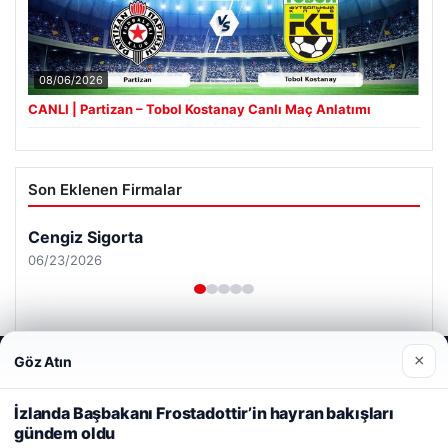
08/06/2026
CANLI | Partizan – Tobol Kostanay Canlı Maç Anlatımı
Son Eklenen Firmalar
Cengiz Sigorta
06/23/2026
×
Göz Atın
Web sitemizi nasıl kullandığınızı daha iyi anlayabilmek,
deneyiminizi kişiselleştirmek ve geliştirmek amacıyla çerezler
kullanıyoruz.
Çerez Politikamız
İzlanda Başbakanı Frostadottir’in hayran bakışları
© 2026 Haber Nerde | Güncel Haberler
gündem oldu
Reddet
Kabul Et