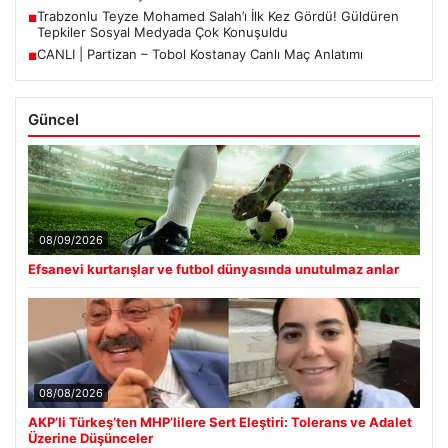
Trabzonlu Teyze Mohamed Salah’ı İlk Kez Gördü! Güldüren
■
Tepkiler Sosyal Medyada Çok Konuşuldu
CANLI | Partizan – Tobol Kostanay Canlı Maç Anlatımı
■
Güncel
08/09/2026
Efsanevi kurtarışlar ve futbol dünyasında unutulmaz anlar
08/08/2026
AKP’li Türkeş’ten MHP’lilere Sert Eleştiri: Tolerans ve Adalet
Üzerine Düşünceler