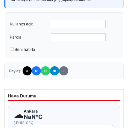
Kullanıcı adı:
Parola:
Beni hatırla
Paylaş:
Hava Durumu
☁
Ankara
NaN°C
ŞEHIR SEÇ