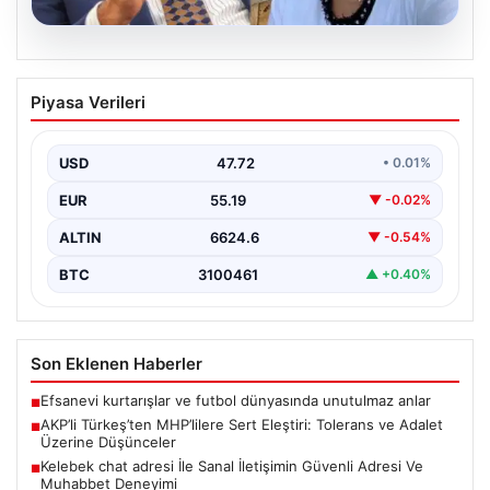
08.08.2026
AKP’li Türkeş’ten MHP’lilere Sert
Piyasa Verileri
Eleştiri: Tolerans ve Adalet Üzerine
Düşünceler
USD
47.72
• 0.01%
Son dönemde kamuoyunda tartışılan siyasi söylemler
ve tutumlar, parti içi ve milletvekilleri arasındaki
EUR
55.19
▼ -0.02%
ilişkilerin…
ALTIN
6624.6
▼ -0.54%
BTC
3100461
▲ +0.40%
Son Eklenen Haberler
Efsanevi kurtarışlar ve futbol dünyasında unutulmaz anlar
■
AKP’li Türkeş’ten MHP’lilere Sert Eleştiri: Tolerans ve Adalet
■
Üzerine Düşünceler
Kelebek chat adresi İle Sanal İletişimin Güvenli Adresi Ve
■
Muhabbet Deneyimi