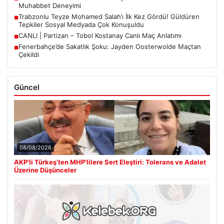
Muhabbet Deneyimi
Trabzonlu Teyze Mohamed Salah’ı İlk Kez Gördü! Güldüren
■
Tepkiler Sosyal Medyada Çok Konuşuldu
CANLI | Partizan – Tobol Kostanay Canlı Maç Anlatımı
■
Fenerbahçe’de Sakatlık Şoku: Jayden Oosterwolde Maçtan
■
Çekildi
Güncel
08/08/2026
AKP’li Türkeş’ten MHP’lilere Sert Eleştiri: Tolerans ve Adalet
Üzerine Düşünceler