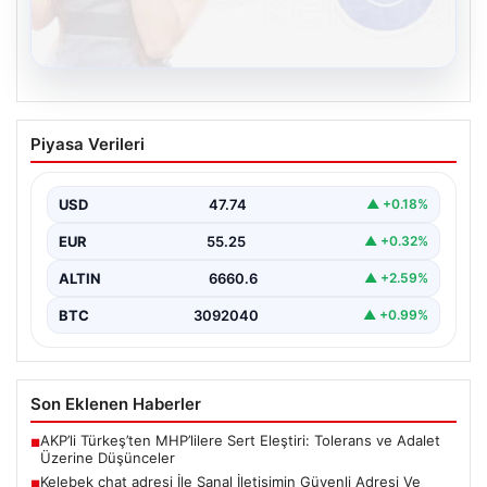
08.08.2026
Kelebek chat adresi İle Sanal İletişimin
Piyasa Verileri
Güvenli Adresi Ve Muhabbet Deneyimi
İnternet çağında kullanıcıların güvenli bir tarzda bağlantı
sağlaması büyük bir hassasiyet taşımaktadır. Güncel
USD
47.74
▲ +0.18%
olarak…
EUR
55.25
▲ +0.32%
ALTIN
6660.6
▲ +2.59%
BTC
3092040
▲ +0.99%
Son Eklenen Haberler
AKP’li Türkeş’ten MHP’lilere Sert Eleştiri: Tolerans ve Adalet
■
Üzerine Düşünceler
Kelebek chat adresi İle Sanal İletişimin Güvenli Adresi Ve
■