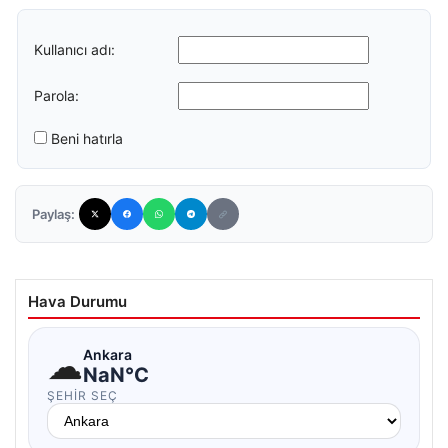
Kullanıcı adı:
Parola:
Beni hatırla
Paylaş:
Hava Durumu
☁
Ankara
NaN°C
ŞEHIR SEÇ