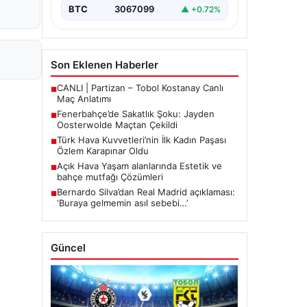
mücadelede…
BTC
3067099
▲ +0.72%
Son Eklenen Haberler
CANLI | Partizan – Tobol Kostanay Canlı
■
Maç Anlatımı
Fenerbahçe’de Sakatlık Şoku: Jayden
■
Oosterwolde Maçtan Çekildi
Türk Hava Kuvvetleri’nin İlk Kadın Paşası
■
Özlem Karapınar Oldu
Açık Hava Yaşam alanlarında Estetik ve
■
bahçe mutfağı Çözümleri
Bernardo Silva’dan Real Madrid açıklaması:
■
‘Buraya gelmemin asıl sebebi…’
Güncel