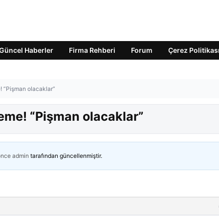
Güncel Haberler
Firma Rehberi
Forum
Çerez Politikas
e! “Pişman olacaklar”
leme! “Pişman olacaklar”
önce
admin
tarafından güncellenmiştir.