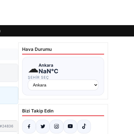
ı
Hava Durumu
☁
Ankara
NaN°C
ŞEHIR SEÇ
Bizi Takip Edin
#24836