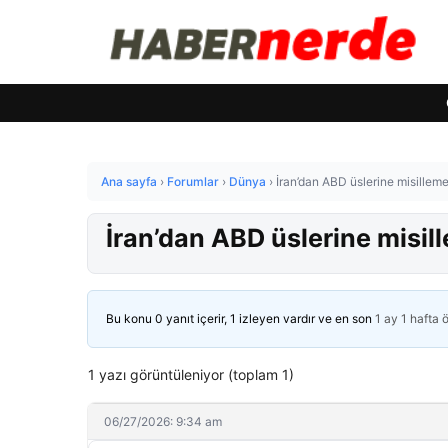
Ana sayfa
›
Forumlar
›
Dünya
›
İran’dan ABD üslerine misillem
İran’dan ABD üslerine misil
Bu konu 0 yanıt içerir, 1 izleyen vardır ve en son
1 ay 1 hafta 
1 yazı görüntüleniyor (toplam 1)
06/27/2026: 9:34 am