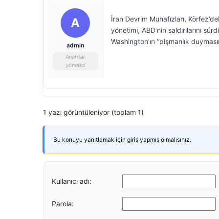
İran Devrim Muhafızları, Körfez’dek
A
yönetimi, ABD’nin saldırılarını sür
Washington’ın “pişmanlık duyması
admin
Anahtar
yönetici
1 yazı görüntüleniyor (toplam 1)
Bu konuyu yanıtlamak için giriş yapmış olmalısınız.
Kullanıcı adı:
Parola: