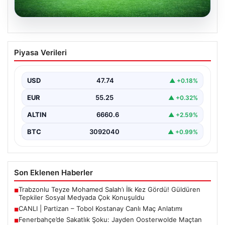
06.08.2026
CANLI | Partizan – Tobol Kostanay Canlı
Piyasa Verileri
Maç Anlatımı
USD
47.74
▲ +0.18%
EUR
55.25
▲ +0.32%
ALTIN
6660.6
▲ +2.59%
BTC
3092040
▲ +0.99%
Son Eklenen Haberler
Trabzonlu Teyze Mohamed Salah’ı İlk Kez Gördü! Güldüren
■
Tepkiler Sosyal Medyada Çok Konuşuldu
CANLI | Partizan – Tobol Kostanay Canlı Maç Anlatımı
■
Fenerbahçe’de Sakatlık Şoku: Jayden Oosterwolde Maçtan
■