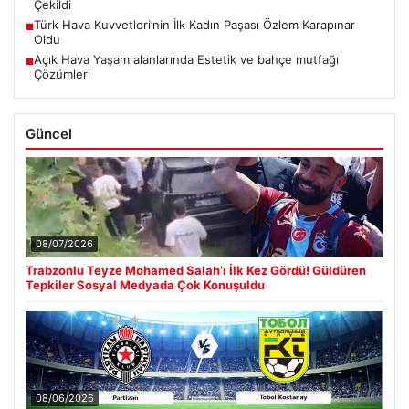
Çekildi
Türk Hava Kuvvetleri’nin İlk Kadın Paşası Özlem Karapınar
■
Oldu
Açık Hava Yaşam alanlarında Estetik ve bahçe mutfağı
■
Çözümleri
Güncel
08/07/2026
Trabzonlu Teyze Mohamed Salah’ı İlk Kez Gördü! Güldüren
Tepkiler Sosyal Medyada Çok Konuşuldu
08/06/2026