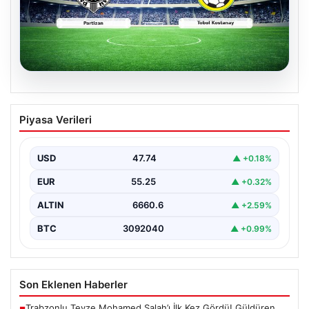
06.08.2026
CANLI | Partizan – Tobol Kostanay Canlı
Piyasa Verileri
Maç Anlatımı
USD
47.74
▲ +0.18%
EUR
55.25
▲ +0.32%
ALTIN
6660.6
▲ +2.59%
BTC
3092040
▲ +0.99%
Son Eklenen Haberler
Trabzonlu Teyze Mohamed Salah’ı İlk Kez Gördü! Güldüren