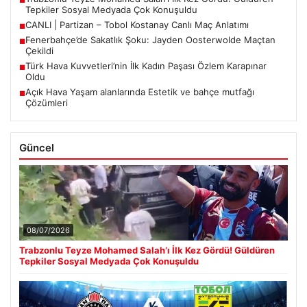
■
Tepkiler Sosyal Medyada Çok Konuşuldu
CANLI | Partizan – Tobol Kostanay Canlı Maç Anlatımı
■
Fenerbahçe’de Sakatlık Şoku: Jayden Oosterwolde Maçtan
■
Çekildi
Türk Hava Kuvvetleri’nin İlk Kadın Paşası Özlem Karapınar
■
Oldu
Açık Hava Yaşam alanlarında Estetik ve bahçe mutfağı
■
Çözümleri
Güncel
08/07/2026
Trabzonlu Teyze Mohamed Salah’ı İlk Kez Gördü! Güldüren
Tepkiler Sosyal Medyada Çok Konuşuldu