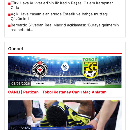
Türk Hava Kuvvetleri’nin İlk Kadın Paşası Özlem Karapınar
■
Oldu
Açık Hava Yaşam alanlarında Estetik ve bahçe mutfağı
■
Çözümleri
Bernardo Silva’dan Real Madrid açıklaması: ‘Buraya gelmemin
■
asıl sebebi…’
Güncel
08/06/2026
CANLI | Partizan – Tobol Kostanay Canlı Maç Anlatımı
08/05/2026