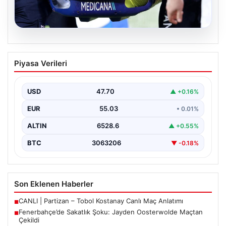
05.08.2026
Fenerbahçe’de Sakatlık Şoku: Jayden
Piyasa Verileri
Oosterwolde Maçtan Çekildi
Fenerbahçe'nin başarılı savunmacılarından Jayden
Oosterwolde, UEFA Avrupa Ligi'nde Sturm Graz ile
USD
47.70
▲ +0.16%
karşılaştıkları zorlu mücadelede…
EUR
55.03
• 0.01%
ALTIN
6528.6
▲ +0.55%
BTC
3063206
▼ -0.18%
Son Eklenen Haberler
CANLI | Partizan – Tobol Kostanay Canlı Maç Anlatımı
■
Fenerbahçe’de Sakatlık Şoku: Jayden Oosterwolde Maçtan
■
Çekildi