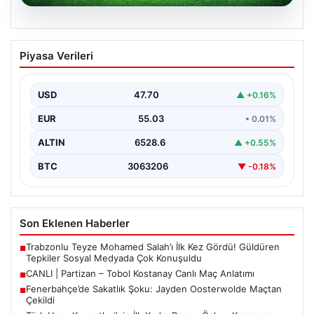
06.08.2026
CANLI | Partizan – Tobol Kostanay Canlı
Piyasa Verileri
Maç Anlatımı
USD
47.70
▲ +0.16%
EUR
55.03
• 0.01%
ALTIN
6528.6
▲ +0.55%
BTC
3063206
▼ -0.18%
Son Eklenen Haberler
Trabzonlu Teyze Mohamed Salah’ı İlk Kez Gördü! Güldüren
■
Tepkiler Sosyal Medyada Çok Konuşuldu
CANLI | Partizan – Tobol Kostanay Canlı Maç Anlatımı
■
Fenerbahçe’de Sakatlık Şoku: Jayden Oosterwolde Maçtan
■
Çekildi