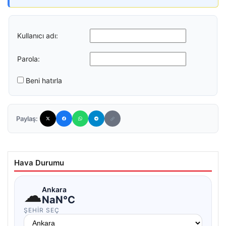
Kullanıcı adı:
Parola:
Beni hatırla
Paylaş:
Hava Durumu
☁
Ankara
NaN°C
ŞEHIR SEÇ