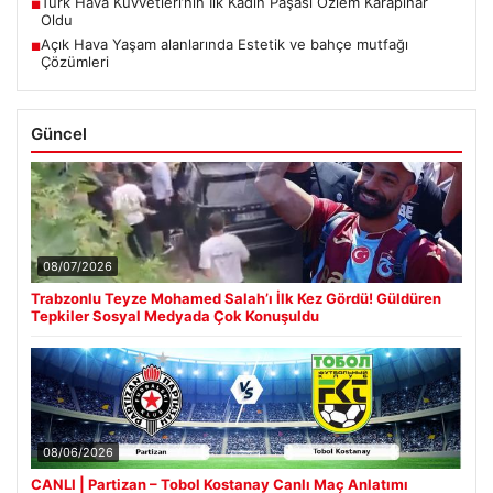
Türk Hava Kuvvetleri’nin İlk Kadın Paşası Özlem Karapınar
■
Oldu
Açık Hava Yaşam alanlarında Estetik ve bahçe mutfağı
■
Çözümleri
Güncel
08/07/2026
Trabzonlu Teyze Mohamed Salah’ı İlk Kez Gördü! Güldüren
Tepkiler Sosyal Medyada Çok Konuşuldu
08/06/2026
CANLI | Partizan – Tobol Kostanay Canlı Maç Anlatımı