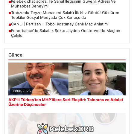
Kelebek chat adresi İle Sanal İletişimin Güvenli Adresi Ve
■
Muhabbet Deneyimi
Trabzonlu Teyze Mohamed Salah’ı İlk Kez Gördü! Güldüren
■
Tepkiler Sosyal Medyada Çok Konuşuldu
CANLI | Partizan – Tobol Kostanay Canlı Maç Anlatımı
■
Fenerbahçe’de Sakatlık Şoku: Jayden Oosterwolde Maçtan
■
Çekildi
Güncel
08/08/2026
AKP’li Türkeş’ten MHP’lilere Sert Eleştiri: Tolerans ve Adalet
Üzerine Düşünceler