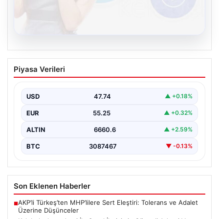
08.08.2026
Kelebek chat adresi İle Sanal İletişimin
Piyasa Verileri
Güvenli Adresi Ve Muhabbet Deneyimi
İnternet çağında kullanıcıların güvenli bir tarzda bağlantı
sağlaması büyük bir hassasiyet taşımaktadır. Güncel
USD
47.74
▲ +0.18%
olarak…
EUR
55.25
▲ +0.32%
ALTIN
6660.6
▲ +2.59%
BTC
3087467
▼ -0.13%
Son Eklenen Haberler
AKP’li Türkeş’ten MHP’lilere Sert Eleştiri: Tolerans ve Adalet
■
Üzerine Düşünceler