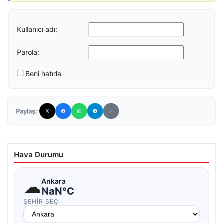
Kullanıcı adı:
Parola:
Beni hatırla
Paylaş:
Hava Durumu
☁
Ankara
NaN°C
ŞEHIR SEÇ