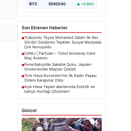
BTC
3092040
▲ +0.99%
Son Eklenen Haberler
Trabzonlu Teyze Mohamed Salah’ı İlk Kez
■
Gördü! Güldüren Tepkiler Sosyal Medyada
Çok Konuşuldu
CANLI | Partizan – Tobol Kostanay Canlı
■
Maç Anlatımı
Fenerbahçe’de Sakatlık Şoku: Jayden
■
Oosterwolde Maçtan Çekildi
Türk Hava Kuvvetleri’nin İlk Kadın Paşası
■
Özlem Karapınar Oldu
Açık Hava Yaşam alanlarında Estetik ve
■
bahçe mutfağı Çözümleri
Güncel