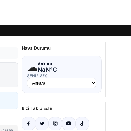
ı
Hava Durumu
☁
Ankara
NaN°C
ŞEHIR SEÇ
Bizi Takip Edin
#26899