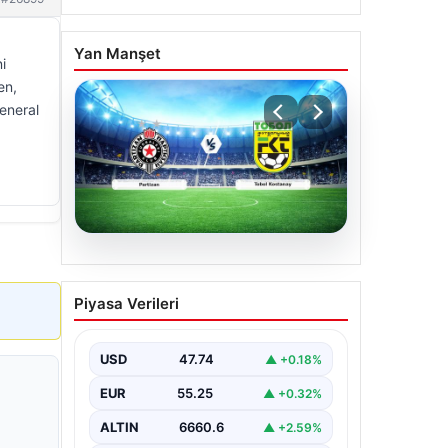
Yan Manşet
i
en,
General
06.08.2026
CANLI | Partizan – Tobol
Piyasa Verileri
Kostanay Canlı Maç
Anlatımı
USD
47.74
▲ +0.18%
EUR
55.25
▲ +0.32%
ALTIN
6660.6
▲ +2.59%