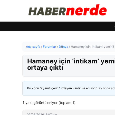
Ana sayfa
›
Forumlar
›
Dünya
›
Hamaney için ‘intikam’ yemini! 2
Hamaney için ‘intikam’ yemin
ortaya çıktı
Bu konu 0 yanıt içerir, 1 izleyen vardır ve en son
1 ay önce
ad
1 yazı görüntüleniyor (toplam 1)
07/05/2026: 5:07 am