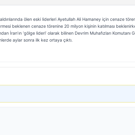
aldırılarında ölen eski liderleri Ayetullah Ali Hamaney için cenaze tören
ürmesi beklenen cenaze törenine 20 milyon kişinin katılması beklenirk
andan İran’ın ‘gölge lideri’ olarak bilinen Devrim Muhafızları Komutanı 
erde aylar sonra ilk kez ortaya çıktı.