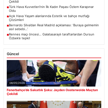
Çekildi
Türk Hava Kuvvetleri’nin İlk Kadın Paşası Özlem Karapınar
■
Oldu
Açık Hava Yaşam alanlarında Estetik ve bahçe mutfağı
■
Çözümleri
Bernardo Silva’dan Real Madrid açıklaması: ‘Buraya gelmemin
■
asıl sebebi…’
Rennes maçı öncesi… Galatasaraylı taraftarlardan Dursun
■
Özbek’e tepki!
Güncel
08/05/2026
Fenerbahçe’de Sakatlık Şoku: Jayden Oosterwolde Maçtan
Çekildi