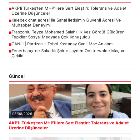
AKP’li Türkeş’ten MHP’lilere Sert Eleştiri: Tolerans ve Adalet
■
Üzerine Düşünceler
Kelebek chat adresi İle Sanal İletişimin Güvenli Adresi Ve
■
Muhabbet Deneyimi
Trabzonlu Teyze Mohamed Salah’ı İlk Kez Gördü! Güldüren
■
Tepkiler Sosyal Medyada Çok Konuşuldu
CANLI | Partizan – Tobol Kostanay Canlı Maç Anlatımı
■
Fenerbahçe’de Sakatlık Şoku: Jayden Oosterwolde Maçtan
■
Çekildi
Güncel
08/08/2026
AKP’li Türkeş’ten MHP’lilere Sert Eleştiri: Tolerans ve Adalet
Üzerine Düşünceler