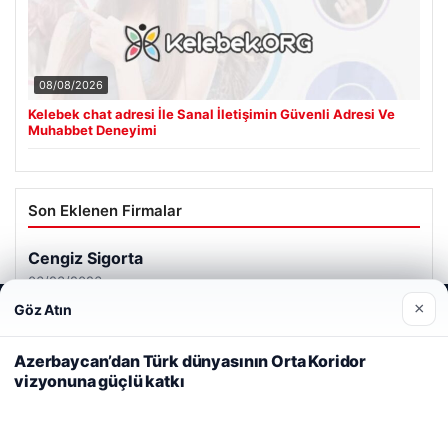
08/08/2026
Kelebek chat adresi İle Sanal İletişimin Güvenli Adresi Ve
Muhabbet Deneyimi
Son Eklenen Firmalar
Cengiz Sigorta
06/23/2026
×
Göz Atın
Web sitemizi nasıl kullandığınızı daha iyi anlayabilmek,
deneyiminizi kişiselleştirmek ve geliştirmek amacıyla çerezler
kullanıyoruz.
Çerez Politikamız
Azerbaycan’dan Türk dünyasının Orta Koridor
vizyonuna güçlü katkı
Reddet
Kabul Et
© 2026 Haber Nerde | Güncel Haberler