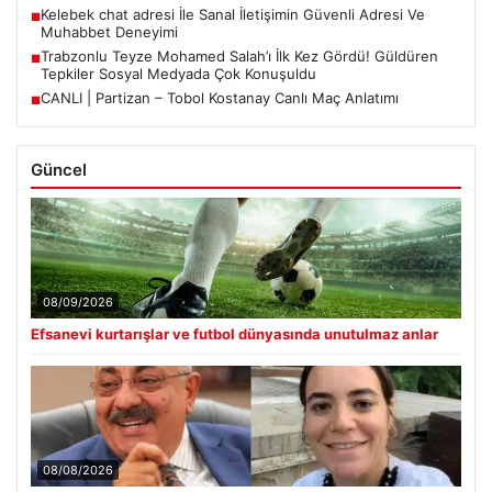
Kelebek chat adresi İle Sanal İletişimin Güvenli Adresi Ve
■
Muhabbet Deneyimi
Trabzonlu Teyze Mohamed Salah’ı İlk Kez Gördü! Güldüren
■
Tepkiler Sosyal Medyada Çok Konuşuldu
CANLI | Partizan – Tobol Kostanay Canlı Maç Anlatımı
■
Güncel
08/09/2026
Efsanevi kurtarışlar ve futbol dünyasında unutulmaz anlar
08/08/2026