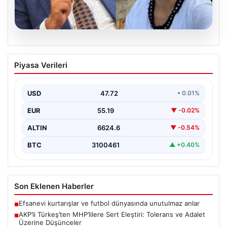
08.08.2026
AKP’li Türkeş’ten MHP’lilere Sert
Piyasa Verileri
Eleştiri: Tolerans ve Adalet Üzerine
Düşünceler
USD
47.72
• 0.01%
Son dönemde kamuoyunda tartışılan siyasi söylemler
ve tutumlar, parti içi ve milletvekilleri arasındaki
EUR
55.19
▼ -0.02%
ilişkilerin…
ALTIN
6624.6
▼ -0.54%
BTC
3100461
▲ +0.40%
Son Eklenen Haberler
Efsanevi kurtarışlar ve futbol dünyasında unutulmaz anlar
■
AKP’li Türkeş’ten MHP’lilere Sert Eleştiri: Tolerans ve Adalet
■
Üzerine Düşünceler