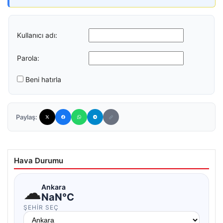
Kullanıcı adı:
Parola:
Beni hatırla
Paylaş:
Hava Durumu
☁
Ankara
NaN°C
ŞEHIR SEÇ