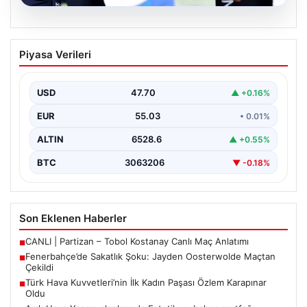
05.08.2026
Fenerbahçe’de Sakatlık Şoku: Jayden
Piyasa Verileri
Oosterwolde Maçtan Çekildi
Fenerbahçe'nin başarılı savunmacılarından Jayden
Oosterwolde, UEFA Avrupa Ligi'nde Sturm Graz ile
USD
47.70
▲ +0.16%
karşılaştıkları zorlu mücadelede…
EUR
55.03
• 0.01%
ALTIN
6528.6
▲ +0.55%
BTC
3063206
▼ -0.18%
Son Eklenen Haberler
CANLI | Partizan – Tobol Kostanay Canlı Maç Anlatımı
■
Fenerbahçe’de Sakatlık Şoku: Jayden Oosterwolde Maçtan
■
Çekildi
Türk Hava Kuvvetleri’nin İlk Kadın Paşası Özlem Karapınar
■
Oldu