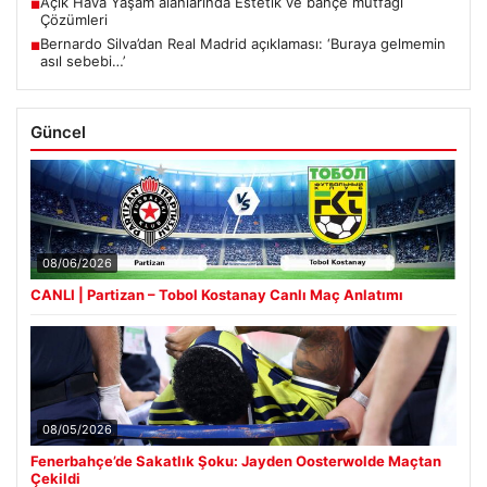
Açık Hava Yaşam alanlarında Estetik ve bahçe mutfağı
■
Çözümleri
Bernardo Silva’dan Real Madrid açıklaması: ‘Buraya gelmemin
■
asıl sebebi…’
Güncel
08/06/2026
CANLI | Partizan – Tobol Kostanay Canlı Maç Anlatımı
08/05/2026
Fenerbahçe’de Sakatlık Şoku: Jayden Oosterwolde Maçtan
Çekildi