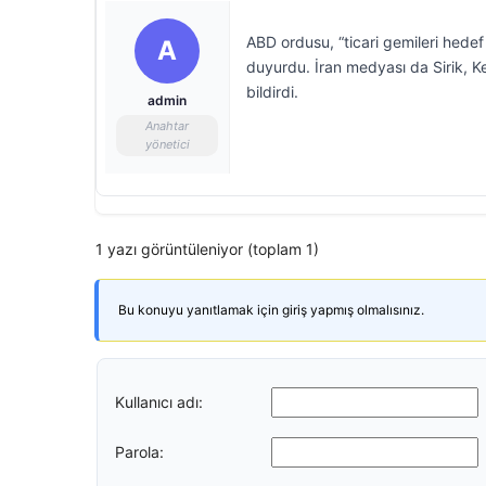
ABD ordusu, “ticari gemileri hedef a
A
duyurdu. İran medyası da Sirik, 
bildirdi.
admin
Anahtar
yönetici
1 yazı görüntüleniyor (toplam 1)
Bu konuyu yanıtlamak için giriş yapmış olmalısınız.
Kullanıcı adı:
Parola: