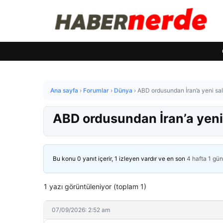
Ana sayfa
›
Forumlar
›
Dünya
›
ABD ordusundan İran’a yeni sald
ABD ordusundan İran’a yeni 
Bu konu 0 yanıt içerir, 1 izleyen vardır ve en son
4 hafta 1 gü
1 yazı görüntüleniyor (toplam 1)
07/09/2026: 2:52 am