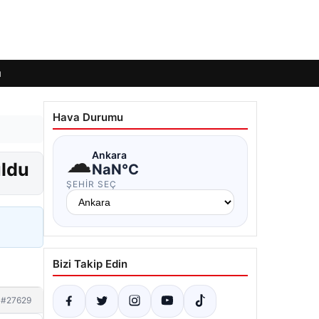
ı
Hava Durumu
☁
Ankara
uldu
NaN°C
ŞEHIR SEÇ
Bizi Takip Edin
#27629