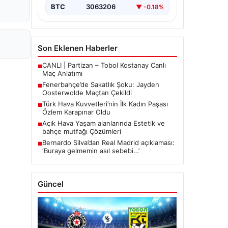
mücadelede…
BTC
3063206
▼ -0.18%
Son Eklenen Haberler
CANLI | Partizan – Tobol Kostanay Canlı
■
Maç Anlatımı
Fenerbahçe’de Sakatlık Şoku: Jayden
■
Oosterwolde Maçtan Çekildi
Türk Hava Kuvvetleri’nin İlk Kadın Paşası
■
Özlem Karapınar Oldu
Açık Hava Yaşam alanlarında Estetik ve
■
bahçe mutfağı Çözümleri
Bernardo Silva’dan Real Madrid açıklaması:
■
‘Buraya gelmemin asıl sebebi…’
Güncel