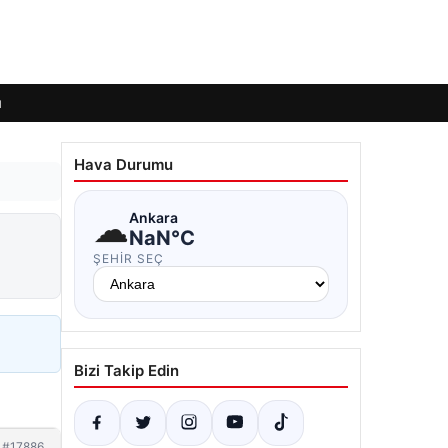
ı
Hava Durumu
☁
Ankara
NaN°C
ŞEHIR SEÇ
Bizi Takip Edin
#17886