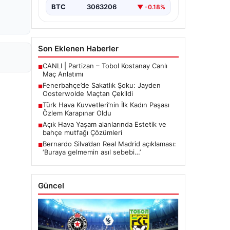
mücadelede…
BTC
3063206
▼ -0.18%
Son Eklenen Haberler
CANLI | Partizan – Tobol Kostanay Canlı
■
Maç Anlatımı
Fenerbahçe’de Sakatlık Şoku: Jayden
■
Oosterwolde Maçtan Çekildi
Türk Hava Kuvvetleri’nin İlk Kadın Paşası
■
Özlem Karapınar Oldu
Açık Hava Yaşam alanlarında Estetik ve
■
bahçe mutfağı Çözümleri
Bernardo Silva’dan Real Madrid açıklaması:
■
‘Buraya gelmemin asıl sebebi…’
Güncel