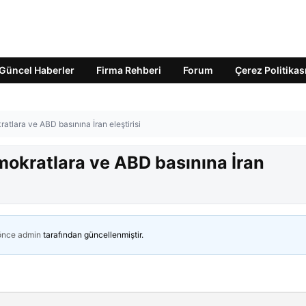
Güncel Haberler
Firma Rehberi
Forum
Çerez Politikas
lara ve ABD basınına İran eleştirisi
okratlara ve ABD basınına İran
 önce
admin
tarafından güncellenmiştir.