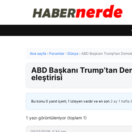
Ana sayfa
›
Forumlar
›
Dünya
›
ABD Başkanı Trump’tan Demokrat
ABD Başkanı Trump’tan Dem
eleştirisi
Bu konu 0 yanıt içerir, 1 izleyen vardır ve en son
2 ay 1 hafta
1 yazı görüntüleniyor (toplam 1)
05/27/2026: 4:34 am