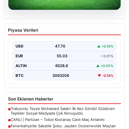
06.08.2026
CANLI | Partizan – Tobol Kostanay Canlı
Piyasa Verileri
Maç Anlatımı
USD
47.70
▲ +0.16%
EUR
55.03
• 0.01%
ALTIN
6528.6
▲ +0.55%
BTC
3063206
▼ -0.18%
Son Eklenen Haberler
Trabzonlu Teyze Mohamed Salah’ı İlk Kez Gördü! Güldüren
■
Tepkiler Sosyal Medyada Çok Konuşuldu
CANLI | Partizan – Tobol Kostanay Canlı Maç Anlatımı
■
Fenerbahçe’de Sakatlık Şoku: Jayden Oosterwolde Maçtan
■