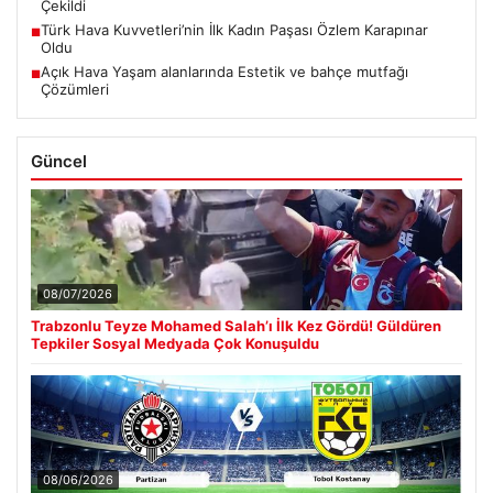
Çekildi
Türk Hava Kuvvetleri’nin İlk Kadın Paşası Özlem Karapınar
■
Oldu
Açık Hava Yaşam alanlarında Estetik ve bahçe mutfağı
■
Çözümleri
Güncel
08/07/2026
Trabzonlu Teyze Mohamed Salah’ı İlk Kez Gördü! Güldüren
Tepkiler Sosyal Medyada Çok Konuşuldu
08/06/2026