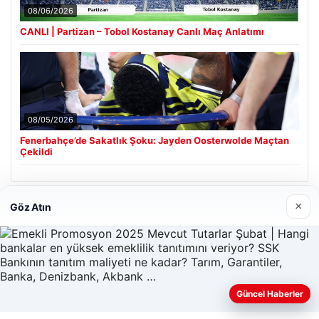
08/06/2026
CANLI | Partizan – Tobol Kostanay Canlı Maç Anlatımı
08/05/2026
Fenerbahçe’de Sakatlık Şoku: Jayden Oosterwolde Maçtan
Çekildi
×
Göz Atın
Son Eklenen Firmalar
Güncel Haberler