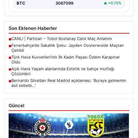
BTC
3067099
▲ +0.72%
Son Eklenen Haberler
CANLI | Partizan – Tobol Kostanay Canlı Maç Anlatımı
■
Fenerbahçe’de Sakatlık Şoku: Jayden Oosterwolde Maçtan
■
Çekildi
Türk Hava Kuvvetleri’nin İlk Kadın Paşası Özlem Karapınar
■
Oldu
Açık Hava Yaşam alanlarında Estetik ve bahçe mutfağı
■
Çözümleri
Bernardo Silva’dan Real Madrid açıklaması: ‘Buraya gelmemin
■
asıl sebebi…’
Güncel