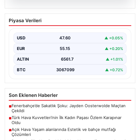
05.08.2026
Türk Hava Kuvvetleri’nin İlk Kadın
Piyasa Verileri
Paşası Özlem Karapınar Oldu
Türk Silahlı Kuvvetleri, tarihi bir döneme imza atarak ilk
kez kadınlardan oluşan yüksek rütbeli…
USD
47.60
▲ +0.05%
EUR
55.15
▲ +0.20%
ALTIN
6561.7
▲ +1.01%
BTC
3067099
▲ +0.72%
Son Eklenen Haberler
Fenerbahçe’de Sakatlık Şoku: Jayden Oosterwolde Maçtan
■
Çekildi
Türk Hava Kuvvetleri’nin İlk Kadın Paşası Özlem Karapınar
■
Oldu
Açık Hava Yaşam alanlarında Estetik ve bahçe mutfağı
■
Çözümleri