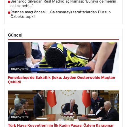
Bernardo Silva’dan Real Madrid açıklaması: ‘Buraya gelmemin
■
asıl sebebi…’
Rennes maçı öncesi… Galatasaraylı taraftarlardan Dursun
■
Özbek’e tepki!
Güncel
08/05/2026
Fenerbahçe’de Sakatlık Şoku: Jayden Oosterwolde Maçtan
Çekildi
08/05/2026
Türk Hava Kuvvetleri’nin İlk Kadın Paşası Özlem Karapınar