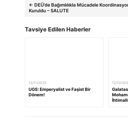
← DEÜ’de Bağımlılıkla Mücadele Koordinasy
Kuruldu – SALUTE
Tavsiye Edilen Haberler
12/11/2025
12/10/20
UGS: Emperyalist ve Faşist Bir
Galatas
Dönem!
Mohame
İhtimal