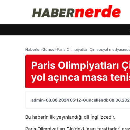
Haberler
›
Güncel
›
Paris Olimpiyatları Çin sosyal medyasınd
Paris Olimpiyatları 
yol açınca masa teni
admin
•
08.08.2024 05:12
•
Güncellendi: 08.08.202
Bu haberin ilk yayınlandığı dil İngilizcedir.
Paris Olimpiyatları Çin'deki 'aşırı taraftarlar' 