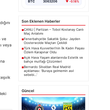
BTC
3063206
▼ -0.18%
Son Eklenen Haberler
dığını
CANLI | Partizan – Tobol Kostanay Canlı
■
Maç Anlatımı
o ve
Fenerbahçe’de Sakatlık Şoku: Jayden
■
Oosterwolde Maçtan Çekildi
ğı veya
Türk Hava Kuvvetleri’nin İlk Kadın Paşası
■
Özlem Karapınar Oldu
Açık Hava Yaşam alanlarında Estetik ve
■
ına
bahçe mutfağı Çözümleri
Bernardo Silva’dan Real Madrid
■
açıklaması: ‘Buraya gelmemin asıl
sebebi…’
teşvik
Güncel
deki