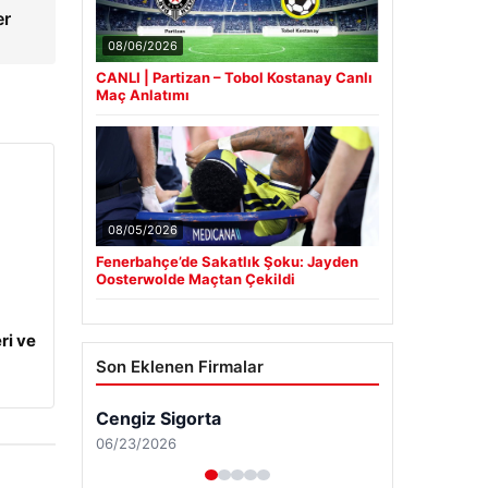
er
08/06/2026
CANLI | Partizan – Tobol Kostanay Canlı
Maç Anlatımı
08/05/2026
Fenerbahçe’de Sakatlık Şoku: Jayden
Oosterwolde Maçtan Çekildi
ri ve
Son Eklenen Firmalar
Cengiz Sigorta
06/23/2026