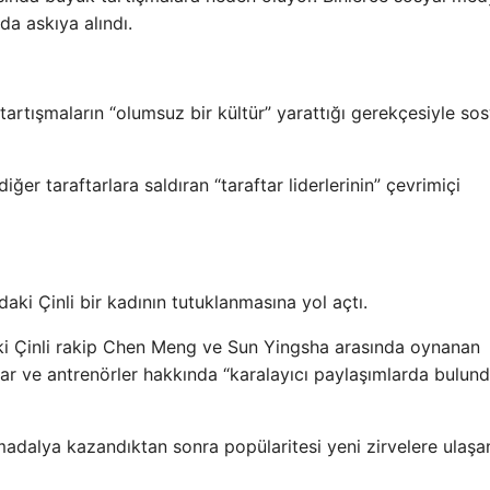
 da askıya alındı.
 tartışmaların “olumsuz bir kültür” yarattığı gerekçesiyle sos
ğer taraftarlara saldıran “taraftar liderlerinin” çevrimiçi
aki Çinli bir kadının tutuklanmasına yol açtı.
iki Çinli rakip Chen Meng ve Sun Yingsha arasında oynanan
cular ve antrenörler hakkında “karalayıcı paylaşımlarda bulun
ın madalya kazandıktan sonra popülaritesi yeni zirvelere ulaş