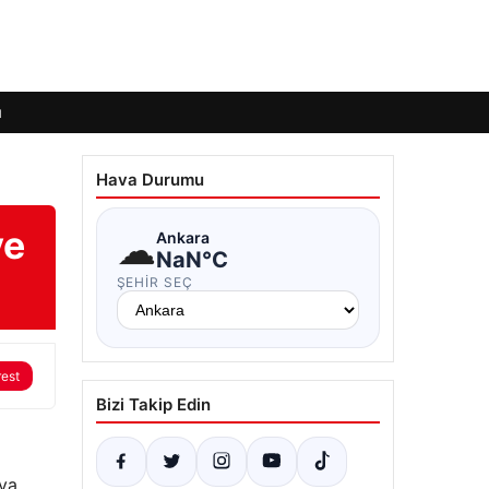
ı
Hava Durumu
ye
☁
Ankara
NaN°C
ŞEHIR SEÇ
rest
Bizi Takip Edin
dya