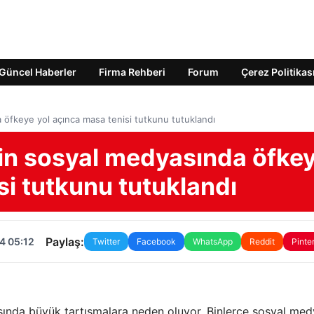
Güncel Haberler
Firma Rehberi
Forum
Çerez Politikas
a öfkeye yol açınca masa tenisi tutkunu tutuklandı
Çin sosyal medyasında öfke
si tutkunu tutuklandı
Paylaş:
4 05:12
Twitter
Facebook
WhatsApp
Reddit
Pinte
arasında büyük tartışmalara neden oluyor. Binlerce sosyal me