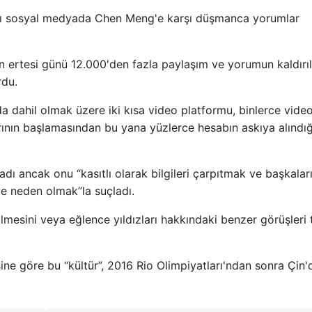
ları sosyal medyada Chen Meng'e karşı düşmanca yorumlar
 ertesi günü 12.000'den fazla paylaşım ve yorumun kaldırıl
rdu.
a dahil olmak üzere iki kısa video platformu, binlerce vide
arının başlamasından bu yana yüzlerce hesabın askıya alındı
adı ancak onu “kasıtlı olarak bilgileri çarpıtmak ve başkalar
iye neden olmak”la suçladı.
dilmesini veya eğlence yıldızları hakkındaki benzer görüşleri 
ine göre bu “kültür”, 2016 Rio Olimpiyatları'ndan sonra Çin'