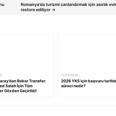
onu
Romanya'da turizmi canlandırmak için asırlık evl
restore ediliyor →
25
12/10/2025
aray’dan Rekor Transfer:
2026 YKS için başvuru tarihle
d Salah İçin Tüm
süreci nedir?
ler Gözden Geçirildi!