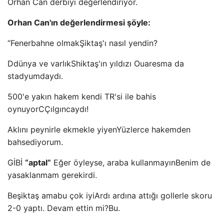
Orhan Can derbiyi değerlendiriyor.
Orhan Can'ın değerlendirmesi şöyle:
“Fenerbah
ne olmak
Şiktaş'ı nasıl yendin?
D
dünya ve varlık
Shiktaş'ın yıldızı Ouaresma da
stadyumdaydı.
500'e yakın hakem kendi TR'si ile bahis
oynuyor
C
Çılgıncaydı!
Aklını peynirle ekmekle yiyen
Yüzlerce hakemden
bahsediyorum.
GİBİ
“aptal”
Eğer öyleyse, araba kullanmayın
Benim de
yasaklanmam gerekirdi.
Beşiktaş ama
bu çok iyi
Ardı ardına attığı gollerle skoru
2-0 yaptı.
Devam ettin mi?
Bu.