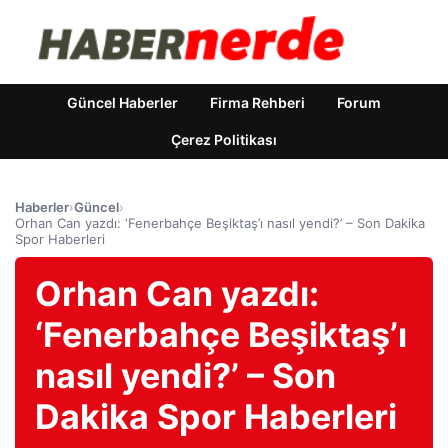
Güncel Haberler
Firma Rehberi
Forum
Çerez Politikası
Haberler
›
Güncel
›
Orhan Can yazdı: ‘Fenerbahçe Beşiktaş’ı nasıl yendi?’ – Son Dakika
Spor Haberleri
Orhan Can yazdı:
‘Fenerbahçe Beşiktaş’ı
nasıl yendi?’ – Son
Dakika Spor Haberleri