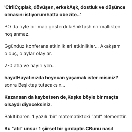
'
C
Iril
C
çıplak, dövüşen, erkek
Aşk, dostluk ve düşünce
olmasını istiyorum
hatta obezite…'
B
O da öyle bir maç gösterdi ki
Shiktash normallikten
hoşlanmaz.
G
gündüz konferans etkinlikleri etkinlikler… Ak
akşam
oldu
ç, olaylar olaylar.
2-0 atla ve hayırı yen…
hayat
Hayatınızda heyecan yaşamak ister misiniz?
sonra Beşiktaş
tutacaksın…
Kazansan da kaybetsen de,
Keşke böyle bir maçta
olsaydı diyeceksiniz.
Bak
İtibaren; 1 yazılı 'bir' matematikteki “atıl” elementtir.
Bu “atıl” unsur 1 şiirsel bir girdaptır.
C
Bunu nasıl