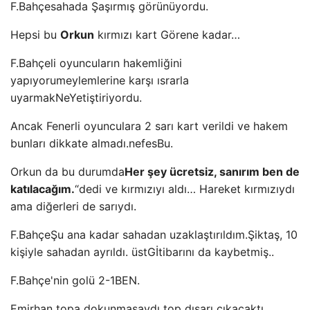
F.Bahçe
sahada
Şaşırmış görünüyordu.
Hepsi bu
Orkun
kırmızı kart G
örene kadar…
F.Bahçeli oyuncuların hakemliğini
yapıyorum
eylemlerine karşı ısrarla
uyarmak
Ne
Yetiştiriyordu.
Ancak Fenerli oyunculara 2 sarı kart verildi ve hakem
bunları dikkate almadı.
nefes
Bu.
Orkun da bu durumda
Her şey ücretsiz, sanırım ben de
katılacağım.
“dedi ve kırmızıyı aldı… Hareket kırmızıydı
ama diğerleri de sarıydı.
F.Bahçe
Şu ana kadar sahadan uzaklaştırıldım.
Şiktaş, 10
kişiyle sahadan ayrıldı.
üst
G
İtibarını da kaybetmiş..
F.Bahçe'nin golü 2-1
BEN.
Emirhan topa dokunmasaydı top dışarı çıkacaktı…