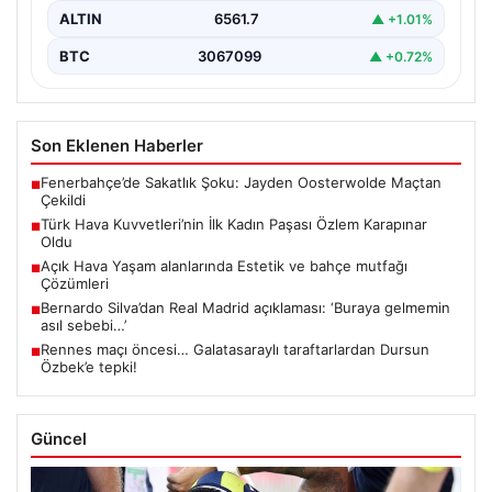
ALTIN
6561.7
▲ +1.01%
BTC
3067099
▲ +0.72%
Son Eklenen Haberler
Fenerbahçe’de Sakatlık Şoku: Jayden Oosterwolde Maçtan
■
Çekildi
Türk Hava Kuvvetleri’nin İlk Kadın Paşası Özlem Karapınar
■
Oldu
Açık Hava Yaşam alanlarında Estetik ve bahçe mutfağı
■
Çözümleri
Bernardo Silva’dan Real Madrid açıklaması: ‘Buraya gelmemin
■
asıl sebebi…’
Rennes maçı öncesi… Galatasaraylı taraftarlardan Dursun
■
Özbek’e tepki!
Güncel