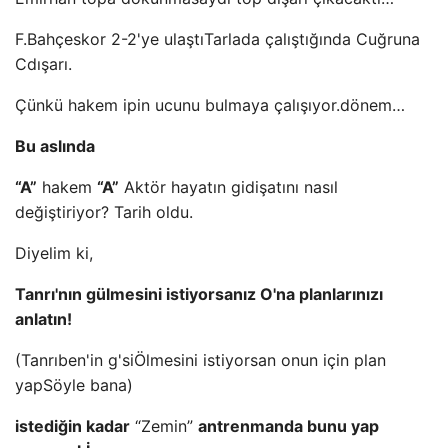
F.Bahçe
skor 2-2'ye ulaştı
Tarlada çalıştığında
C
uğruna
C
dışarı.
Çünkü hakem ipin ucunu bulmaya çalışıyor.
dönem…
Bu aslında
“A”
hakem
“A”
Aktör hayatın gidişatını nasıl
değiştiriyor?
Tarih oldu.
Diyelim ki,
Tanrı'nın gülmesini istiyorsanız O'na planlarınızı
anlatın!
(Tanrı
ben'in g'si
Ölmesini istiyorsan onun için plan
yap
Söyle bana)
istediğin kadar
“Zemin”
antrenmanda bunu yap