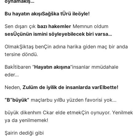
oynamak
İş…
Bu hayatın akışı
Sağ
ška t
Ürü ile
öyle!
Sen dışarı çık
bazı hakemler
Memnun oldum
ses
Üçünün ismini söyleyebilecek biri varsa…
Olmak
Şiktaş ben
Çin adına harika giden maç bir anda
tersine döndü.
Bak
İtibaren “
Hayatın akışına
“insanlar m
müdahale
eder…
Neden,
Zulüm de iyilik de insanlarda var
Elbette!
“B
“büyük”
maçlar
bu yıl
Bu yüzden favorisi yok…
büyük diken
hım
C
kar elde etmek
Çin oynuyor. Yenilmek
ya da yenilmemek!
Şairin dediği gibi