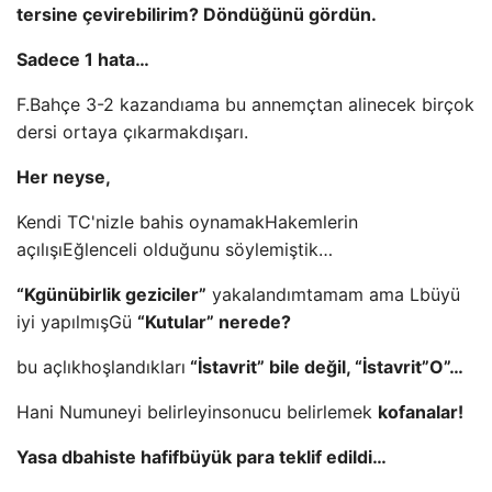
tersine çevirebilirim?
Döndüğünü gördün.
Sadece 1 hata…
F.Bahçe 3-2 kazandı
ama bu annem
çtan al
inecek
birçok
dersi ortaya çıkarmak
dışarı.
Her neyse,
Kendi TC'nizle bahis oynamak
Hakemlerin
açılışı
Eğlenceli olduğunu söylemiştik…
“K
günübirlik geziciler”
yakalandım
tamam ama L
büyü
iyi yapılmış
G
ü
“Kutular” nerede?
bu açlık
hoşlandıkları
“İstavrit” bile değil, “İstavrit”
O”…
Hani
Numuneyi belirleyin
sonucu belirlemek
kofanalar!
Yasa d
bahiste hafif
büyük para teklif edildi…