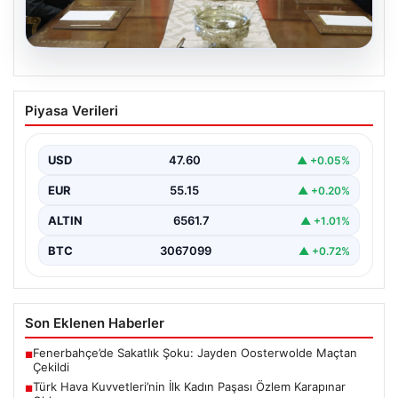
05.08.2026
Türk Hava Kuvvetleri’nin İlk Kadın
Piyasa Verileri
Paşası Özlem Karapınar Oldu
Türk Silahlı Kuvvetleri, tarihi bir döneme imza atarak ilk
kez kadınlardan oluşan yüksek rütbeli…
USD
47.60
▲ +0.05%
EUR
55.15
▲ +0.20%
ALTIN
6561.7
▲ +1.01%
BTC
3067099
▲ +0.72%
Son Eklenen Haberler
Fenerbahçe’de Sakatlık Şoku: Jayden Oosterwolde Maçtan
■
Çekildi
Türk Hava Kuvvetleri’nin İlk Kadın Paşası Özlem Karapınar
■