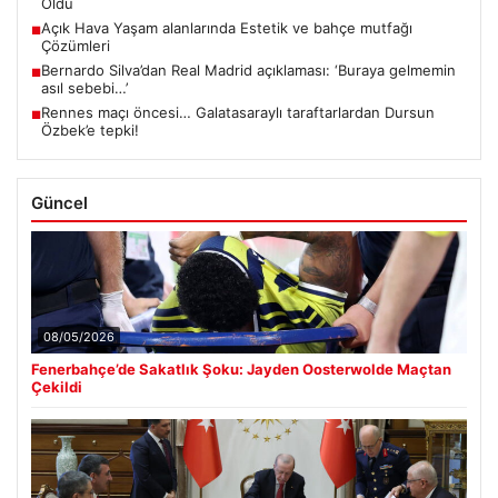
Oldu
Açık Hava Yaşam alanlarında Estetik ve bahçe mutfağı
■
Çözümleri
Bernardo Silva’dan Real Madrid açıklaması: ‘Buraya gelmemin
■
asıl sebebi…’
Rennes maçı öncesi… Galatasaraylı taraftarlardan Dursun
■
Özbek’e tepki!
Güncel
08/05/2026
Fenerbahçe’de Sakatlık Şoku: Jayden Oosterwolde Maçtan
Çekildi