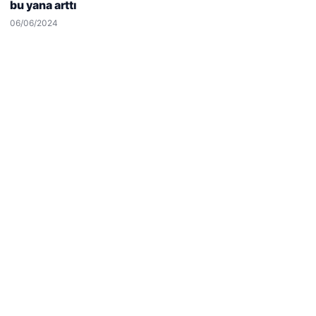
bu yana arttı
Reddet
Kabul Et
06/06/2024
Hastaş Beton
05/26/2026
© 2026 Haber Nerde | Güncel Haberler
Tercüme Bürosu
|
Malta Dil Okulu
|
lemagrup.com.tr