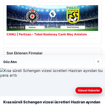
08/06/2026
CANLI | Partizan – Tobol Kostanay Canlı Maç Anlatımı
Son Eklenen Firmalar
×
Göz Atın
Güncel Haberler
Web sitemizi nasıl kullandığınızı daha iyi anlayabilmek,
deneyiminizi kişiselleştirmek ve geliştirmek amacıyla çerezler
Kısa süreli Schengen vizesi ücretleri Haziran ayından
kullanıyoruz.
Çerez Politikamız