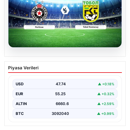
06.08.2026
CANLI | Partizan – Tobol Kostanay Canlı
Piyasa Verileri
Maç Anlatımı
USD
47.74
▲ +0.18%
EUR
55.25
▲ +0.32%
ALTIN
6660.6
▲ +2.59%
BTC
3092040
▲ +0.99%