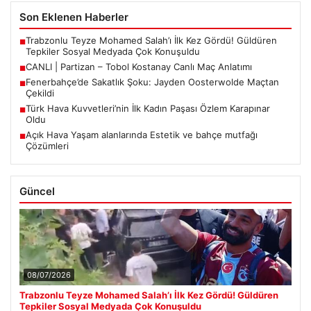
Son Eklenen Haberler
Trabzonlu Teyze Mohamed Salah’ı İlk Kez Gördü! Güldüren
■
Tepkiler Sosyal Medyada Çok Konuşuldu
CANLI | Partizan – Tobol Kostanay Canlı Maç Anlatımı
■
Fenerbahçe’de Sakatlık Şoku: Jayden Oosterwolde Maçtan
■
Çekildi
Türk Hava Kuvvetleri’nin İlk Kadın Paşası Özlem Karapınar
■
Oldu
Açık Hava Yaşam alanlarında Estetik ve bahçe mutfağı
■
Çözümleri
Güncel
08/07/2026
Trabzonlu Teyze Mohamed Salah’ı İlk Kez Gördü! Güldüren
Tepkiler Sosyal Medyada Çok Konuşuldu