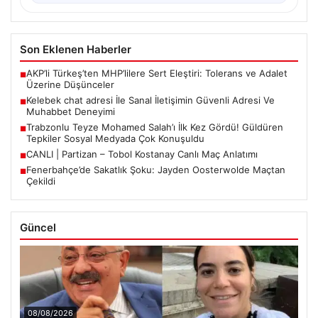
Son Eklenen Haberler
AKP’li Türkeş’ten MHP’lilere Sert Eleştiri: Tolerans ve Adalet
■
Üzerine Düşünceler
Kelebek chat adresi İle Sanal İletişimin Güvenli Adresi Ve
■
Muhabbet Deneyimi
Trabzonlu Teyze Mohamed Salah’ı İlk Kez Gördü! Güldüren
■
Tepkiler Sosyal Medyada Çok Konuşuldu
CANLI | Partizan – Tobol Kostanay Canlı Maç Anlatımı
■
Fenerbahçe’de Sakatlık Şoku: Jayden Oosterwolde Maçtan
■
Çekildi
Güncel
08/08/2026