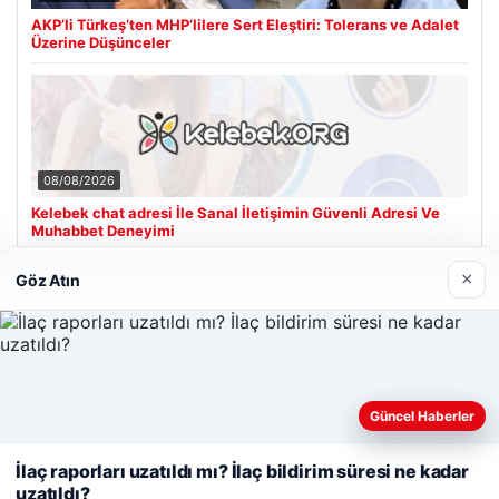
AKP’li Türkeş’ten MHP’lilere Sert Eleştiri: Tolerans ve Adalet
Üzerine Düşünceler
08/08/2026
Kelebek chat adresi İle Sanal İletişimin Güvenli Adresi Ve
Muhabbet Deneyimi
×
Göz Atın
Son Eklenen Firmalar
Güncel Haberler
Web sitemizi nasıl kullandığınızı daha iyi anlayabilmek,
deneyiminizi kişiselleştirmek ve geliştirmek amacıyla çerezler
İlaç raporları uzatıldı mı? İlaç bildirim süresi ne kadar
kullanıyoruz.
Çerez Politikamız
uzatıldı?