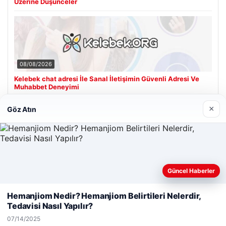
Üzerine Düşünceler
08/08/2026
Kelebek chat adresi İle Sanal İletişimin Güvenli Adresi Ve
Muhabbet Deneyimi
×
Göz Atın
Son Eklenen Firmalar
Hastaş Beton
05/26/2026
Güncel Haberler
Web sitemizi nasıl kullandığınızı daha iyi anlayabilmek,
deneyiminizi kişiselleştirmek ve geliştirmek amacıyla çerezler
Hemanjiom Nedir? Hemanjiom Belirtileri Nelerdir,
kullanıyoruz.
Çerez Politikamız
Tedavisi Nasıl Yapılır?
Reddet
Kabul Et
07/14/2025