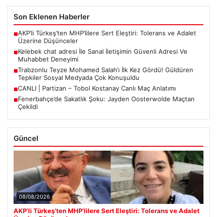
Son Eklenen Haberler
AKP’li Türkeş’ten MHP’lilere Sert Eleştiri: Tolerans ve Adalet
■
Üzerine Düşünceler
Kelebek chat adresi İle Sanal İletişimin Güvenli Adresi Ve
■
Muhabbet Deneyimi
Trabzonlu Teyze Mohamed Salah’ı İlk Kez Gördü! Güldüren
■
Tepkiler Sosyal Medyada Çok Konuşuldu
CANLI | Partizan – Tobol Kostanay Canlı Maç Anlatımı
■
Fenerbahçe’de Sakatlık Şoku: Jayden Oosterwolde Maçtan
■
Çekildi
Güncel
08/08/2026
AKP’li Türkeş’ten MHP’lilere Sert Eleştiri: Tolerans ve Adalet