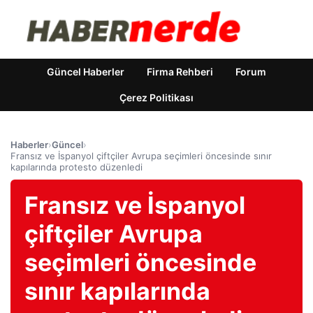
Güncel Haberler
Firma Rehberi
Forum
Çerez Politikası
Haberler
›
Güncel
›
Fransız ve İspanyol çiftçiler Avrupa seçimleri öncesinde sınır
kapılarında protesto düzenledi
Fransız ve İspanyol
çiftçiler Avrupa
seçimleri öncesinde
sınır kapılarında