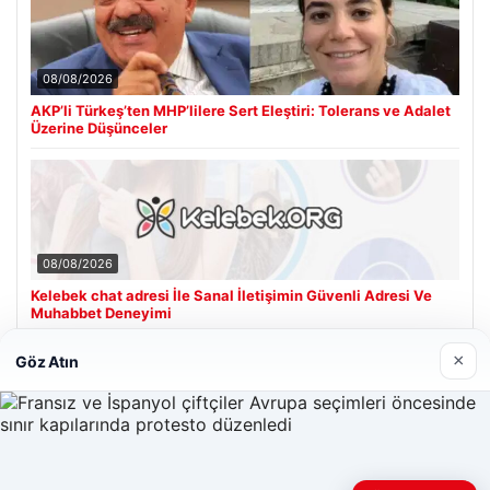
08/08/2026
AKP’li Türkeş’ten MHP’lilere Sert Eleştiri: Tolerans ve Adalet
Üzerine Düşünceler
08/08/2026
Kelebek chat adresi İle Sanal İletişimin Güvenli Adresi Ve
Muhabbet Deneyimi
×
Göz Atın
Son Eklenen Firmalar