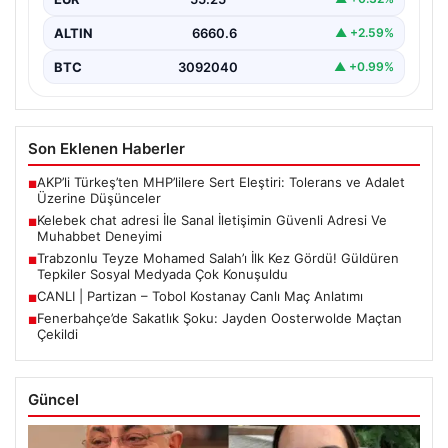
ALTIN
6660.6
▲ +2.59%
BTC
3092040
▲ +0.99%
Son Eklenen Haberler
AKP’li Türkeş’ten MHP’lilere Sert Eleştiri: Tolerans ve Adalet
■
Üzerine Düşünceler
Kelebek chat adresi İle Sanal İletişimin Güvenli Adresi Ve
■
Muhabbet Deneyimi
Trabzonlu Teyze Mohamed Salah’ı İlk Kez Gördü! Güldüren
■
Tepkiler Sosyal Medyada Çok Konuşuldu
CANLI | Partizan – Tobol Kostanay Canlı Maç Anlatımı
■
Fenerbahçe’de Sakatlık Şoku: Jayden Oosterwolde Maçtan
■
Çekildi
Güncel