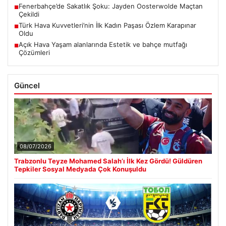
Fenerbahçe’de Sakatlık Şoku: Jayden Oosterwolde Maçtan
■
Çekildi
Türk Hava Kuvvetleri’nin İlk Kadın Paşası Özlem Karapınar
■
Oldu
Açık Hava Yaşam alanlarında Estetik ve bahçe mutfağı
■
Çözümleri
Güncel
08/07/2026
Trabzonlu Teyze Mohamed Salah’ı İlk Kez Gördü! Güldüren
Tepkiler Sosyal Medyada Çok Konuşuldu