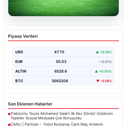
06.08.2026
CANLI | Partizan – Tobol Kostanay Canlı
Piyasa Verileri
Maç Anlatımı
USD
47.70
▲ +0.16%
EUR
55.03
• 0.01%
ALTIN
6528.6
▲ +0.55%
BTC
3063206
▼ -0.18%
Son Eklenen Haberler
Trabzonlu Teyze Mohamed Salah’ı İlk Kez Gördü! Güldüren
■
Tepkiler Sosyal Medyada Çok Konuşuldu
CANLI | Partizan – Tobol Kostanay Canlı Maç Anlatımı
■