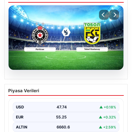
06.08.2026
CANLI | Partizan – Tobol Kostanay Canlı
Piyasa Verileri
Maç Anlatımı
USD
47.74
▲ +0.18%
EUR
55.25
▲ +0.32%
ALTIN
6660.6
▲ +2.59%