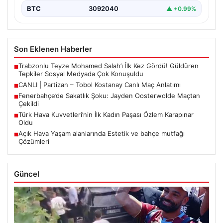
BTC
3092040
▲ +0.99%
Son Eklenen Haberler
Trabzonlu Teyze Mohamed Salah’ı İlk Kez Gördü! Güldüren
■
Tepkiler Sosyal Medyada Çok Konuşuldu
CANLI | Partizan – Tobol Kostanay Canlı Maç Anlatımı
■
Fenerbahçe’de Sakatlık Şoku: Jayden Oosterwolde Maçtan
■
Çekildi
Türk Hava Kuvvetleri’nin İlk Kadın Paşası Özlem Karapınar
■
Oldu
Açık Hava Yaşam alanlarında Estetik ve bahçe mutfağı
■
Çözümleri
Güncel