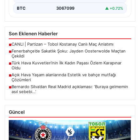
BTC
3067099
▲ +0.72%
Son Eklenen Haberler
CANLI | Partizan – Tobol Kostanay Canlı Maç Anlatımı
■
Fenerbahçe’de Sakatlık Şoku: Jayden Oosterwolde Maçtan
■
Çekildi
Türk Hava Kuvvetleri’nin İlk Kadın Paşası Özlem Karapınar
■
Oldu
Açık Hava Yaşam alanlarında Estetik ve bahçe mutfağı
■
Çözümleri
Bernardo Silva’dan Real Madrid açıklaması: ‘Buraya gelmemin
■
asıl sebebi…’
Güncel