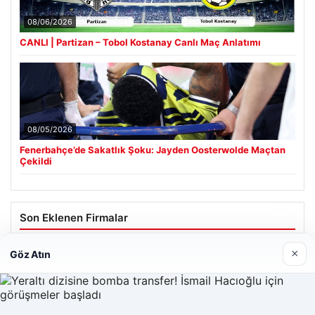
08/06/2026
CANLI | Partizan – Tobol Kostanay Canlı Maç Anlatımı
08/05/2026
Fenerbahçe’de Sakatlık Şoku: Jayden Oosterwolde Maçtan
Çekildi
Son Eklenen Firmalar
Hastaş Beton
×
Göz Atın
05/26/2026