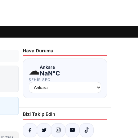
ı
Hava Durumu
☁
Ankara
NaN°C
ŞEHIR SEÇ
Bizi Takip Edin
#17868