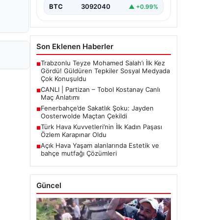
BTC
3092040
▲ +0.99%
Son Eklenen Haberler
Trabzonlu Teyze Mohamed Salah’ı İlk Kez
■
Gördü! Güldüren Tepkiler Sosyal Medyada
Çok Konuşuldu
CANLI | Partizan – Tobol Kostanay Canlı
■
Maç Anlatımı
Fenerbahçe’de Sakatlık Şoku: Jayden
■
Oosterwolde Maçtan Çekildi
Türk Hava Kuvvetleri’nin İlk Kadın Paşası
■
Özlem Karapınar Oldu
Açık Hava Yaşam alanlarında Estetik ve
■
bahçe mutfağı Çözümleri
Güncel