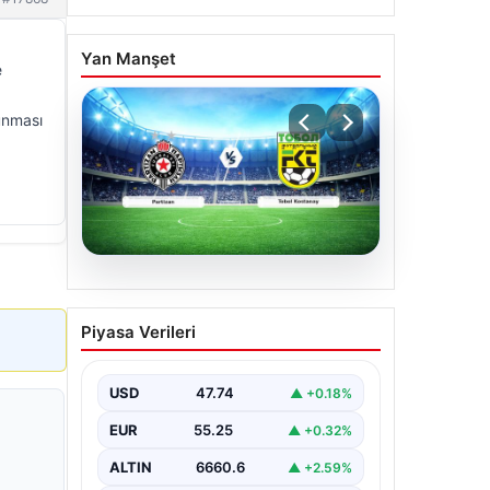
Yan Manşet
e
unması
06.08.2026
CANLI | Partizan – Tobol
Piyasa Verileri
Kostanay Canlı Maç
Anlatımı
USD
47.74
▲ +0.18%
EUR
55.25
▲ +0.32%
ALTIN
6660.6
▲ +2.59%