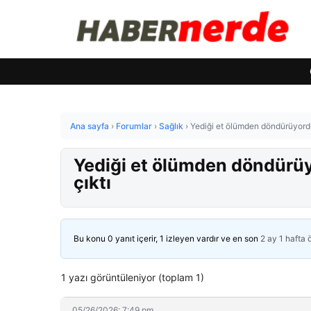
Ana sayfa
›
Forumlar
›
Sağlık
›
Yediği et ölümden döndürüyordu
Yediği et ölümden döndürüy
çıktı
Bu konu 0 yanıt içerir, 1 izleyen vardır ve en son
2 ay 1 hafta
1 yazı görüntüleniyor (toplam 1)
05/26/2026: 7:49 pm