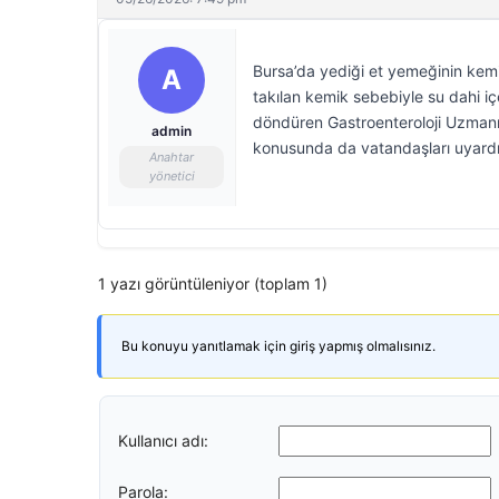
Bursa’da yediği et yemeğinin kem
A
takılan kemik sebebiyle su dahi 
döndüren Gastroenteroloji Uzmanı
admin
konusunda da vatandaşları uyardı
Anahtar
yönetici
1 yazı görüntüleniyor (toplam 1)
Bu konuyu yanıtlamak için giriş yapmış olmalısınız.
Kullanıcı adı:
Parola: