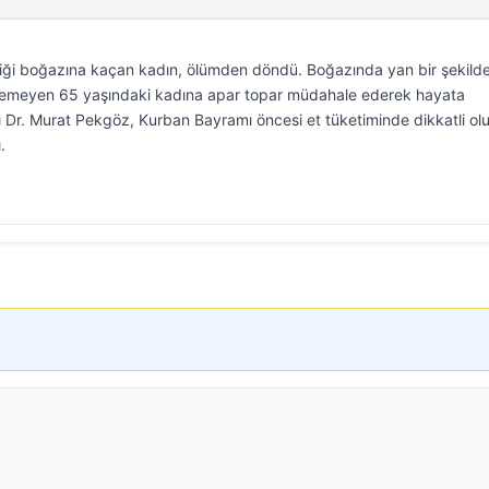
iği boğazına kaçan kadın, ölümden döndü. Boğazında yan bir şekild
içemeyen 65 yaşındaki kadına apar topar müdahale ederek hayata
 Dr. Murat Pekgöz, Kurban Bayramı öncesi et tüketiminde dikkatli ol
.