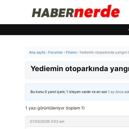
Ana sayfa
›
Forumlar
›
Finans
›
Yediemin otoparkında yangın! 
Yediemin otoparkında yangı
Bu konu 0 yanıt içerir, 1 izleyen vardır ve en son
1 ay önce
ad
1 yazı görüntüleniyor (toplam 1)
07/02/2026: 5:03 am