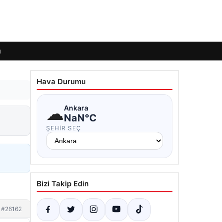
ı
Hava Durumu
☁
Ankara
NaN°C
ŞEHIR SEÇ
Bizi Takip Edin
#26162