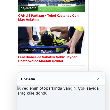
08/06/2026
CANLI | Partizan – Tobol Kostanay Canlı
Maç Anlatımı
08/05/2026
Fenerbahçe’de Sakatlık Şoku: Jayden
Oosterwolde Maçtan Çekildi
×
Göz Atın
Son Eklenen Firmalar
Cengiz Sigorta
06/23/2026