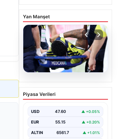
Yan Manşet
05.08.2026
Fenerbahçe’de Sakatlık
Piyasa Verileri
Şoku: Jayden
Oosterwolde Maçtan
Çekildi
USD
47.60
▲ +0.05%
Fenerbahçe'nin başarılı
EUR
55.15
▲ +0.20%
savunmacılarından Jayden
Oosterwolde, UEFA Avrupa Ligi'nde
ALTIN
6561.7
▲ +1.01%
Sturm Graz ile karşılaştıkları zorlu