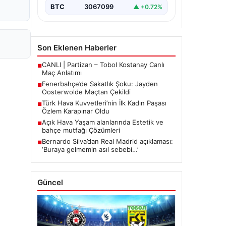
mücadelede…
BTC
3067099
▲ +0.72%
Son Eklenen Haberler
CANLI | Partizan – Tobol Kostanay Canlı
■
Maç Anlatımı
Fenerbahçe’de Sakatlık Şoku: Jayden
■
Oosterwolde Maçtan Çekildi
Türk Hava Kuvvetleri’nin İlk Kadın Paşası
■
Özlem Karapınar Oldu
Açık Hava Yaşam alanlarında Estetik ve
■
bahçe mutfağı Çözümleri
Bernardo Silva’dan Real Madrid açıklaması:
■
‘Buraya gelmemin asıl sebebi…’
Güncel