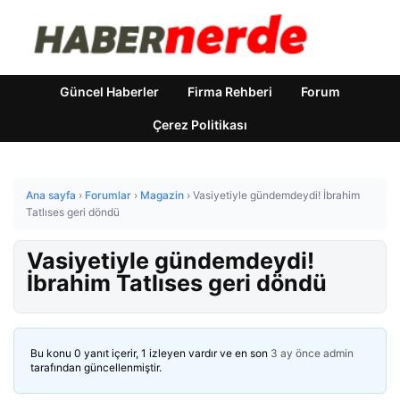
Güncel Haberler
Firma Rehberi
Forum
Çerez Politikası
Ana sayfa
›
Forumlar
›
Magazin
›
Vasiyetiyle gündemdeydi! İbrahim
Tatlıses geri döndü
Vasiyetiyle gündemdeydi!
İbrahim Tatlıses geri döndü
Bu konu 0 yanıt içerir, 1 izleyen vardır ve en son
3 ay önce
admin
tarafından güncellenmiştir.