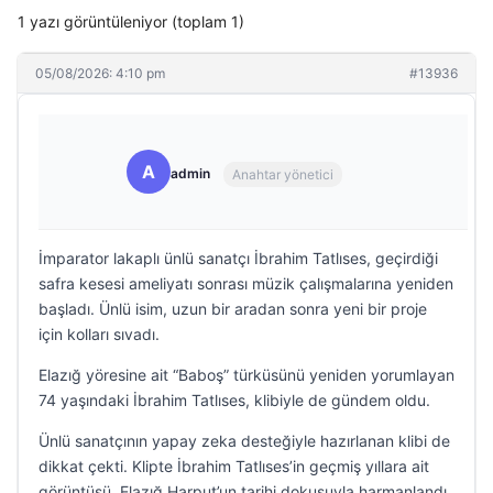
1 yazı görüntüleniyor (toplam 1)
05/08/2026: 4:10 pm
#13936
A
admin
Anahtar yönetici
İmparator lakaplı ünlü sanatçı İbrahim Tatlıses, geçirdiği
safra kesesi ameliyatı sonrası müzik çalışmalarına yeniden
başladı. Ünlü isim, uzun bir aradan sonra yeni bir proje
için kolları sıvadı.
Elazığ yöresine ait “Baboş” türküsünü yeniden yorumlayan
74 yaşındaki İbrahim Tatlıses, klibiyle de gündem oldu.
Ünlü sanatçının yapay zeka desteğiyle hazırlanan klibi de
dikkat çekti. Klipte İbrahim Tatlıses’in geçmiş yıllara ait
görüntüsü, Elazığ Harput’un tarihi dokusuyla harmanlandı.