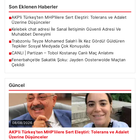
Son Eklenen Haberler
AKP’li Türkeş’ten MHP’lilere Sert Eleştiri: Tolerans ve Adalet
■
Üzerine Düşünceler
Kelebek chat adresi İle Sanal İletişimin Güvenli Adresi Ve
■
Muhabbet Deneyimi
Trabzonlu Teyze Mohamed Salah’ı İlk Kez Gördü! Güldüren
■
Tepkiler Sosyal Medyada Çok Konuşuldu
CANLI | Partizan – Tobol Kostanay Canlı Maç Anlatımı
■
Fenerbahçe’de Sakatlık Şoku: Jayden Oosterwolde Maçtan
■
Çekildi
Güncel
08/08/2026
AKP’li Türkeş’ten MHP’lilere Sert Eleştiri: Tolerans ve Adalet
Üzerine Düşünceler