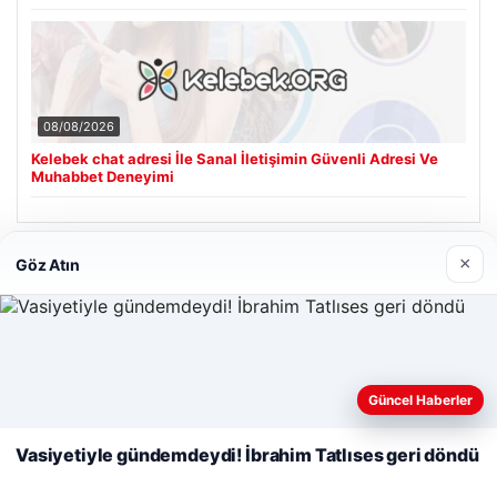
08/08/2026
Kelebek chat adresi İle Sanal İletişimin Güvenli Adresi Ve
Muhabbet Deneyimi
×
Göz Atın
Son Eklenen Firmalar
Cengiz Sigorta
06/23/2026
Web sitemizi nasıl kullandığınızı daha iyi anlayabilmek,
deneyiminizi kişiselleştirmek ve geliştirmek amacıyla çerezler
Güncel Haberler
kullanıyoruz.
Çerez Politikamız
Vasiyetiyle gündemdeydi! İbrahim Tatlıses geri döndü
Reddet
Kabul Et