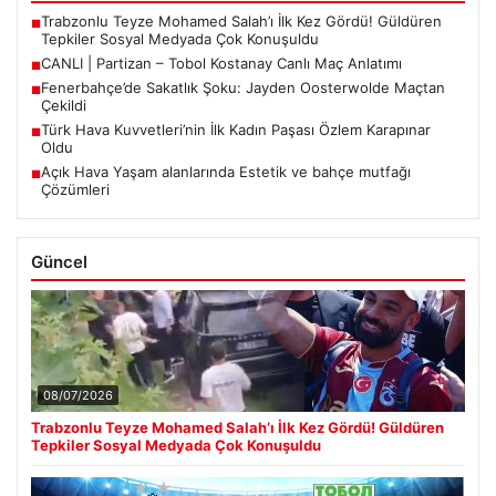
Trabzonlu Teyze Mohamed Salah’ı İlk Kez Gördü! Güldüren
■
Tepkiler Sosyal Medyada Çok Konuşuldu
CANLI | Partizan – Tobol Kostanay Canlı Maç Anlatımı
■
Fenerbahçe’de Sakatlık Şoku: Jayden Oosterwolde Maçtan
■
Çekildi
Türk Hava Kuvvetleri’nin İlk Kadın Paşası Özlem Karapınar
■
Oldu
Açık Hava Yaşam alanlarında Estetik ve bahçe mutfağı
■
Çözümleri
Güncel
08/07/2026
Trabzonlu Teyze Mohamed Salah’ı İlk Kez Gördü! Güldüren
Tepkiler Sosyal Medyada Çok Konuşuldu