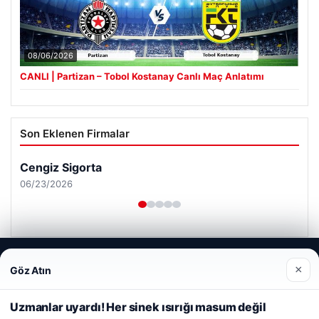
08/06/2026
CANLI | Partizan – Tobol Kostanay Canlı Maç Anlatımı
Son Eklenen Firmalar
Cengiz Sigorta
06/23/2026
Web sitemizi nasıl kullandığınızı daha iyi anlayabilmek,
×
Göz Atın
deneyiminizi kişiselleştirmek ve geliştirmek amacıyla çerezler
kullanıyoruz.
Çerez Politikamız
© 2026 Haber Nerde | Güncel Haberler
Uzmanlar uyardı! Her sinek ısırığı masum değil
Reddet
Kabul Et