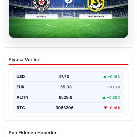
06.08.2026
CANLI | Partizan – Tobol Kostanay Canlı
Piyasa Verileri
Maç Anlatımı
USD
47.70
▲ +0.16%
EUR
55.03
• 0.01%
ALTIN
6528.6
▲ +0.55%
BTC
3063206
▼ -0.18%
Son Eklenen Haberler