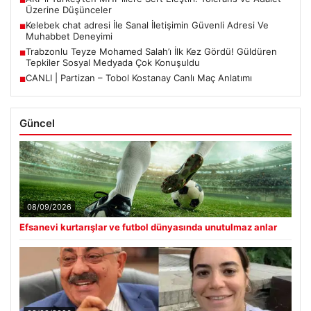
Üzerine Düşünceler
Kelebek chat adresi İle Sanal İletişimin Güvenli Adresi Ve
■
Muhabbet Deneyimi
Trabzonlu Teyze Mohamed Salah’ı İlk Kez Gördü! Güldüren
■
Tepkiler Sosyal Medyada Çok Konuşuldu
CANLI | Partizan – Tobol Kostanay Canlı Maç Anlatımı
■
Güncel
08/09/2026
Efsanevi kurtarışlar ve futbol dünyasında unutulmaz anlar